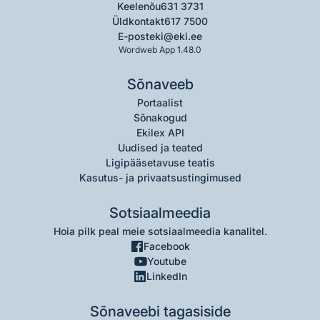
Keelenõu
631 3731
Üldkontakt
617 7500
E-post
eki@eki.ee
Wordweb App 1.48.0
Sõnaveeb
Portaalist
Sõnakogud
Ekilex API
Uudised ja teated
Ligipääsetavuse teatis
Kasutus- ja privaatsustingimused
Sotsiaalmeedia
Hoia pilk peal meie sotsiaalmeedia kanalitel.
Facebook
Youtube
LinkedIn
Sõnaveebi tagasiside