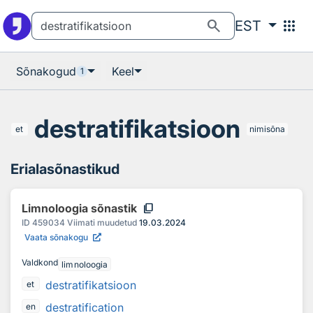
Otsingu juurde
Põhisisu juurde
search
apps
EST
Sõnakogud
Keel
1
destratifikatsioon
et
nimisõna
Erialasõnastikud
content_copy
Limnoloogia sõnastik
ID
459034
Viimati muudetud
19.03.2024
Vaata sõnakogu
Valdkond
limnoloogia
destratifikatsioon
et
destratification
en