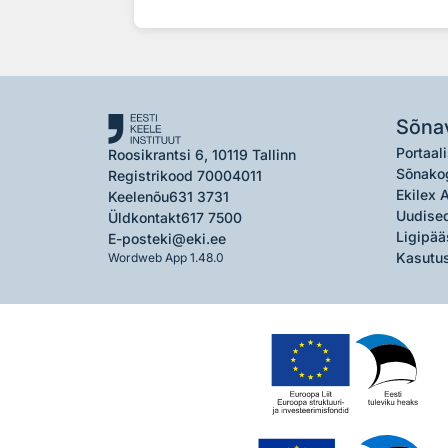
Sõna
Portaali
Roosikrantsi 6, 10119 Tallinn
Sõnako
Registrikood 70004011
Ekilex 
Keelenõu
631 3731
Uudised
Üldkontakt
617 7500
Ligipää
E-post
eki@eki.ee
Kasutus
Wordweb App 1.48.0