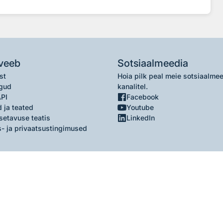
veeb
Sotsiaalmeedia
st
Hoia pilk peal meie sotsiaalme
gud
kanalitel.
API
Facebook
 ja teated
Youtube
setavuse teatis
LinkedIn
- ja privaatsustingimused