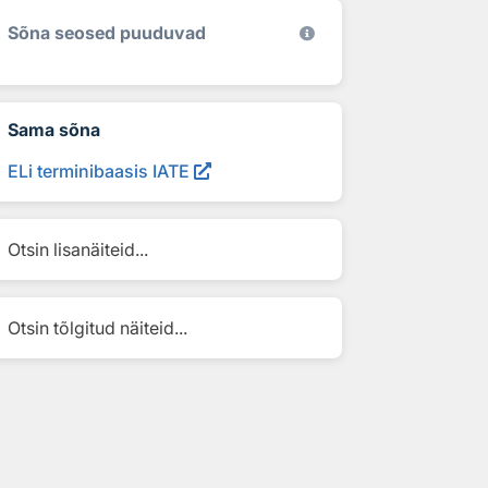
Sõna seosed puuduvad
Sama sõna
ELi terminibaasis IATE
Otsin lisanäiteid...
Otsin tõlgitud näiteid...