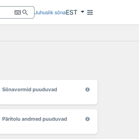
keyboard
search
apps
EST
Juhuslik sõna
Sõnavormid puuduvad
Päritolu andmed puuduvad