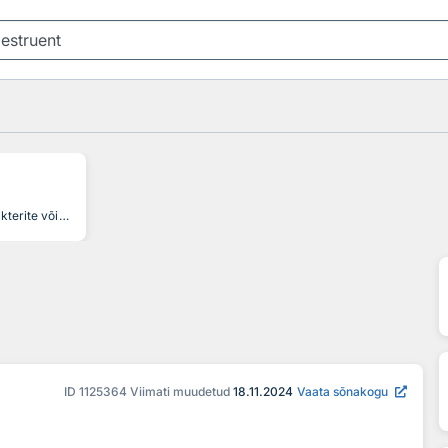
t
peamiselt bakterite või seente hulka kuuluv organism, kes lagundab surnud orgaanilist ainet ja vabastab seeläbi keskkonda toitaineid, organism at the base of a food chain which breaks down organic matter into simpler inorganic substances, organismo heterótrofo, normalmente un hongo o una bacteria, que descompone, para alimentarse, los cuerpos de las plantas o animales muertos, microorganismes fongiques et bactériens assurant la minéralisation des substances organiques, ein die organische Substanz abbauender und zu anorganischem Material reduzierenden Organismus
ID
1125364
Viimati muudetud
18.11.2024
Vaata sõnakogu