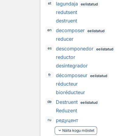
lagundaja
et
eelistatud
redutsent
destruent
decomposer
en
eelistatud
reducer
descomponedor
es
eelistatud
reductor
desintegrador
décomposeur
fr
eelistatud
réducteur
bioréducteur
Destruent
de
eelistatud
Reduzent
редуцент
ru
keyboard_arrow_down
Näita kogu mõistet