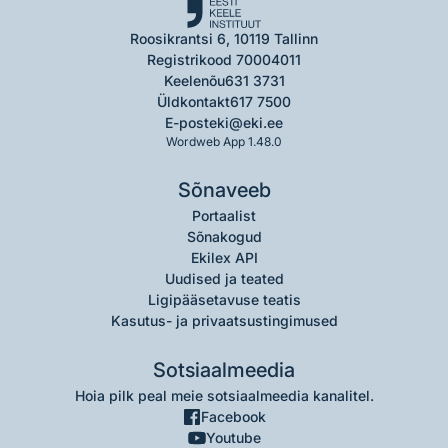
Roosikrantsi 6, 10119 Tallinn
Registrikood 70004011
Keelenõu
631 3731
Üldkontakt
617 7500
E-post
eki@eki.ee
Wordweb App 1.48.0
Sõnaveeb
Portaalist
Sõnakogud
Ekilex API
Uudised ja teated
Ligipääsetavuse teatis
Kasutus- ja privaatsustingimused
Sotsiaalmeedia
Hoia pilk peal meie sotsiaalmeedia kanalitel.
Facebook
Youtube