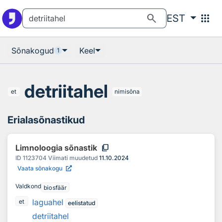
Otsingu juurde
Põhisisu juurde
search
apps
EST
Sõnakogud
Keel
1
detriitahel
et
nimisõna
Erialasõnastikud
content_copy
Limnoloogia sõnastik
ID
1123704
Viimati muudetud
11.10.2024
Vaata sõnakogu
Valdkond
biosfäär
laguahel
et
eelistatud
detriitahel