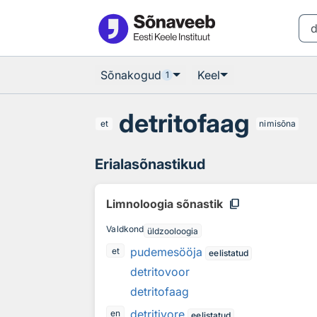
Otsingu juurde
Põhisisu juurde
Sõnakogud
Keel
1
detritofaag
et
nimisõna
Erialasõnastikud
content_copy
Limnoloogia sõnastik
Valdkond
üldzooloogia
pudemesööja
et
eelistatud
detritovoor
detritofaag
detritivore
en
eelistatud