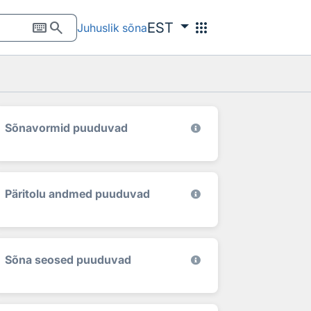
keyboard
search
apps
EST
Juhuslik sõna
Sõnavormid puuduvad
Päritolu andmed puuduvad
Sõna seosed puuduvad