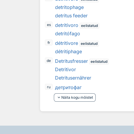
detritophage
detritus feeder
detritívoro
es
eelistatud
detritófago
détritivore
fr
eelistatud
détritiphage
Detritusfresser
de
eelistatud
Detritivor
Detritusernährer
детритофаг
ru
keyboard_arrow_down
Näita kogu mõistet