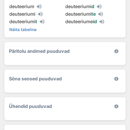
deuteerium
deuteeriumi
d
deuteeriumi
deuteeriumi
te
deuteeriumi
t
deuteeriume
id
Näita tabelina
Päritolu andmed puuduvad
Sõna seosed puuduvad
Ühendid puuduvad