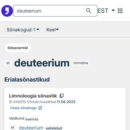
Otsingu juurde
Põhisisu juurde
search
apps
EST
Sõnakogud
Keel
1
Sõnavormid
deuteerium
et
nimisõna
Erialasõnastikud
content_copy
Limnoloogia sõnastik
ID
642010
Viimati muudetud
11.08.2023
Vaata sõnakogu
Valdkond
keemia
deuteerium
et
eelistatud