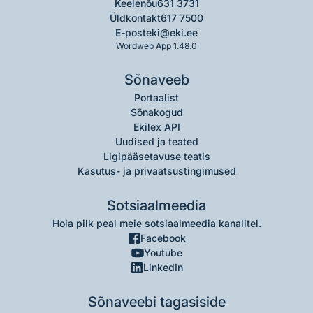
Keelenõu
631 3731
Üldkontakt
617 7500
E-post
eki@eki.ee
Wordweb App 1.48.0
Sõnaveeb
Portaalist
Sõnakogud
Ekilex API
Uudised ja teated
Ligipääsetavuse teatis
Kasutus- ja privaatsustingimused
Sotsiaalmeedia
Hoia pilk peal meie sotsiaalmeedia kanalitel.
Facebook
Youtube
LinkedIn
Sõnaveebi tagasiside