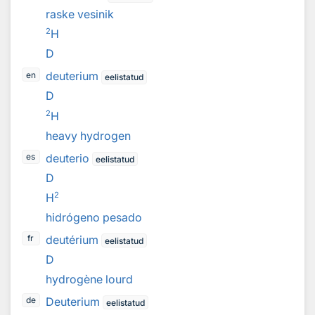
raske vesinik
2
H
D
deuterium
en
eelistatud
D
2
H
heavy hydrogen
deuterio
es
eelistatud
D
2
H
hidrógeno pesado
deutérium
fr
eelistatud
D
hydrogène lourd
Deuterium
de
eelistatud