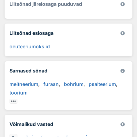
Liitsõnad järelosaga puuduvad
Liitsõnad esiosaga
deuteeriumoksiid
Sarnased sõnad
meitneerium
furaan
bohrium
psalteerium
toorium
Võimalikud vasted
ru