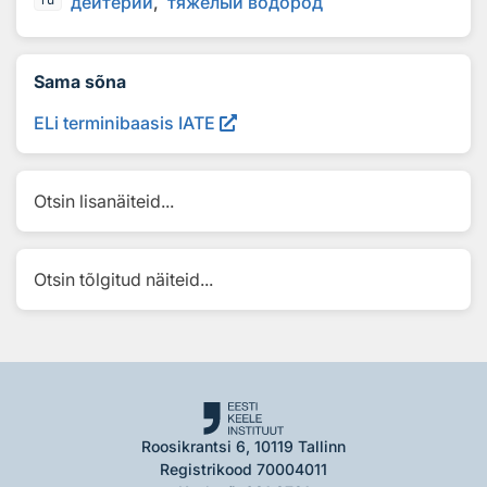
дейт
е
рий
тяжёлый водор
о
д
Sama sõna
ELi terminibaasis IATE
Otsin lisanäiteid...
Otsin tõlgitud näiteid...
Roosikrantsi 6, 10119 Tallinn
Registrikood 70004011