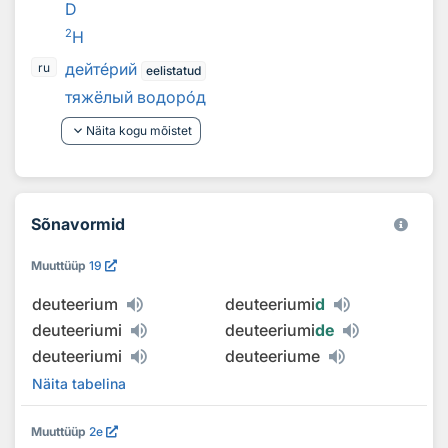
D
2
H
дейт
е
рий
ru
eelistatud
тяжёлый водор
о
д
keyboard_arrow_down
Näita kogu mõistet
Sõnavormid
Muuttüüp
19
deuteerium
deuteeriumi
d
deuteeriumi
deuteeriumi
de
deuteeriumi
deuteeriume
Näita tabelina
Muuttüüp
2e