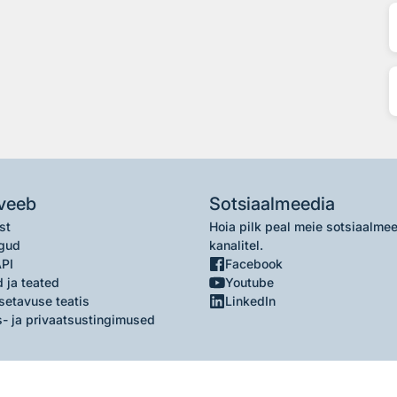
veeb
Sotsiaalmeedia
st
Hoia pilk peal meie sotsiaalme
gud
kanalitel.
API
Facebook
 ja teated
Youtube
setavuse teatis
LinkedIn
- ja privaatsustingimused