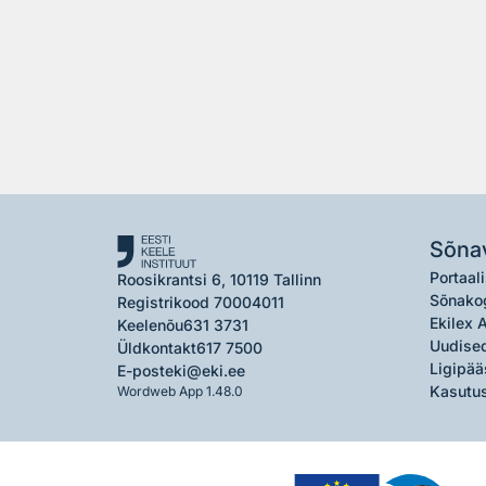
Sõna
Portaali
Roosikrantsi 6, 10119 Tallinn
Sõnako
Registrikood 70004011
Ekilex 
Keelenõu
631 3731
Uudised
Üldkontakt
617 7500
Ligipää
E-post
eki@eki.ee
Kasutus
Wordweb App 1.48.0