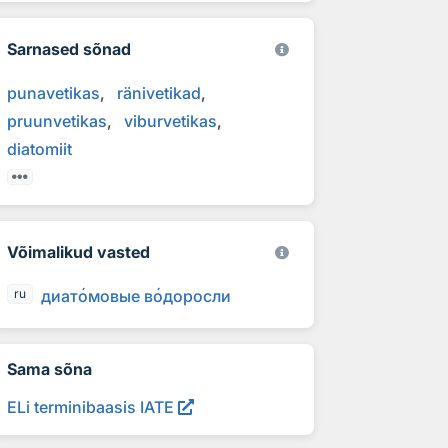
Sarnased sõnad
punavetikas
ränivetikad
pruunvetikas
viburvetikas
diatomiit
Võimalikud vasted
диат
о
мовые в
о
доросли
ru
Sama sõna
ELi terminibaasis IATE