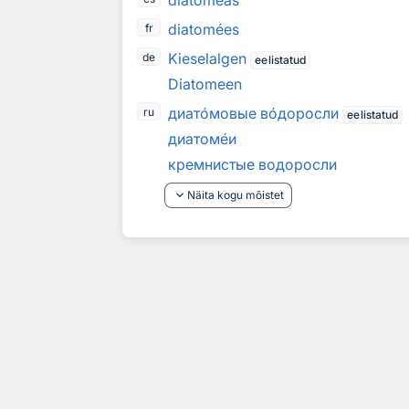
diatomeas
diatomées
fr
Kieselalgen
de
eelistatud
Diatomeen
диат
о
мовые в
о
доросли
ru
eelistatud
диатом
е
и
кремнистые водоросли
keyboard_arrow_down
Näita kogu mõistet