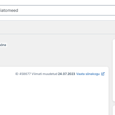
sõna
ID
458677
Viimati muudetud
24.07.2023
Vaata sõnakogu