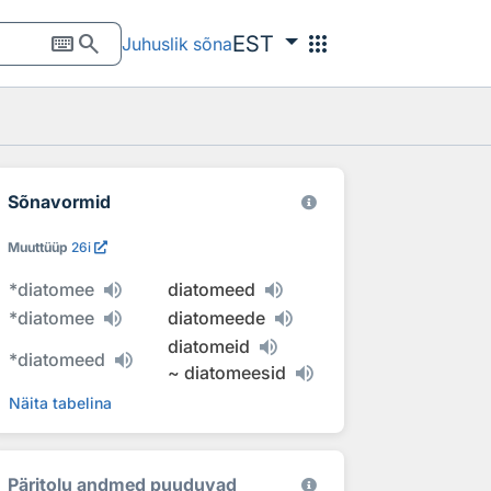
keyboard
search
apps
EST
Juhuslik sõna
Sõnavormid
Muuttüüp
26i
*
diatomee
diatomeed
*
diatomee
diatomeede
diatomeid
*
diatomeed
~
diatomeesid
Näita tabelina
Päritolu andmed puuduvad