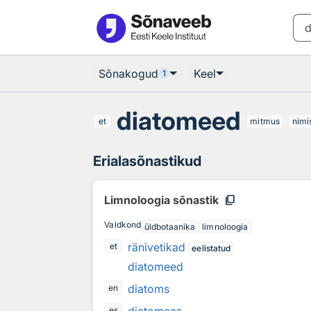
Otsingu juurde
Põhisisu juurde
Sõnakogud
Keel
1
diatomeed
et
mitmus
nimi
Erialasõnastikud
content_copy
Limnoloogia sõnastik
Valdkond
üldbotaanika
limnoloogia
ränivetikad
et
eelistatud
diatomeed
diatoms
en
es