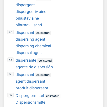
dispergant
dispergeeriv aine
pihustav aine
pihustav lisand
dispersant
en
eelistatud
dispersing agent
dispersing chemical
dispersal agent
dispersante
es
eelistatud
agente de dispersión
dispersant
fr
eelistatud
agent dispersant
produit dispersant
Dispergiermittel
de
eelistatud
Dispersionsmittel