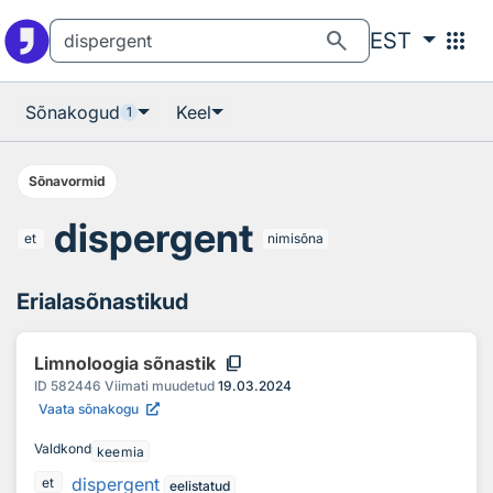
Otsingu juurde
Põhisisu juurde
search
apps
EST
Sõnakogud
Keel
1
Sõnavormid
dispergent
et
nimisõna
Erialasõnastikud
content_copy
Limnoloogia sõnastik
ID
582446
Viimati muudetud
19.03.2024
Vaata sõnakogu
Valdkond
keemia
dispergent
et
eelistatud