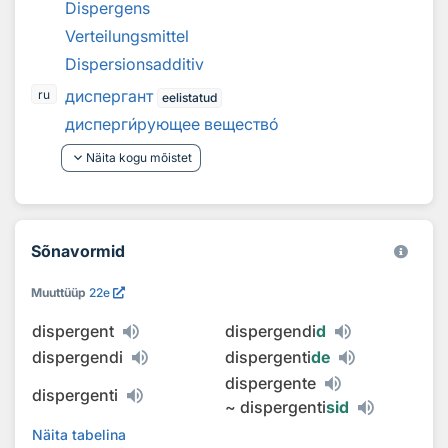
Dispergens
Verteilungsmittel
Dispersionsadditiv
диспергант
ru
eelistatud
дисперг
и
рующее веществ
о
keyboard_arrow_down
Näita kogu mõistet
Sõnavormid
Muuttüüp
22e
dispergent
dispergendi
d
dispergendi
dispergenti
de
dispergente
dispergenti
~
dispergenti
sid
Näita tabelina