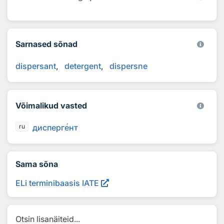
Sarnased sõnad
dispersant
detergent
dispersne
Võimalikud vasted
дисперг
е
нт
ru
Sama sõna
ELi terminibaasis IATE
Otsin lisanäiteid...