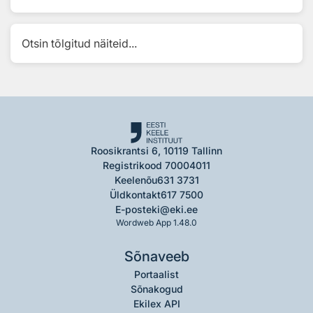
Otsin tõlgitud näiteid...
Roosikrantsi 6, 10119 Tallinn
Registrikood 70004011
Keelenõu
631 3731
Üldkontakt
617 7500
E-post
eki@eki.ee
Wordweb App 1.48.0
Sõnaveeb
Portaalist
Sõnakogud
Ekilex API