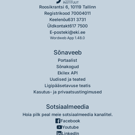
Roosikrantsi 6, 10119 Tallinn
Registrikood 70004011
Keelenõu
631 3731
Üldkontakt
617 7500
E-post
eki@eki.ee
Wordweb App 1.48.0
Sõnaveeb
Portaalist
Sõnakogud
Ekilex API
Uudised ja teated
Ligipääsetavuse teatis
Kasutus- ja privaatsustingimused
Sotsiaalmeedia
Hoia pilk peal meie sotsiaalmeedia kanalitel.
Facebook
Youtube
LinkedIn