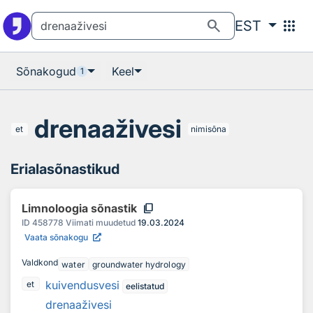
Otsingu juurde
Põhisisu juurde
search
apps
EST
Sõnakogud
Keel
1
drenaaživesi
et
nimisõna
Erialasõnastikud
content_copy
Limnoloogia sõnastik
ID
458778
Viimati muudetud
19.03.2024
Vaata sõnakogu
Valdkond
water
groundwater hydrology
kuivendusvesi
et
eelistatud
drenaaživesi