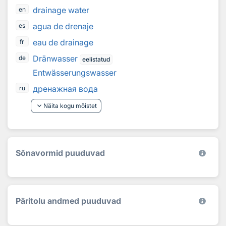
drainage water
en
agua de drenaje
es
eau de drainage
fr
Dränwasser
de
eelistatud
Entwässerungswasser
дренажная вода
ru
keyboard_arrow_down
Näita kogu mõistet
Sõnavormid puuduvad
Päritolu andmed puuduvad