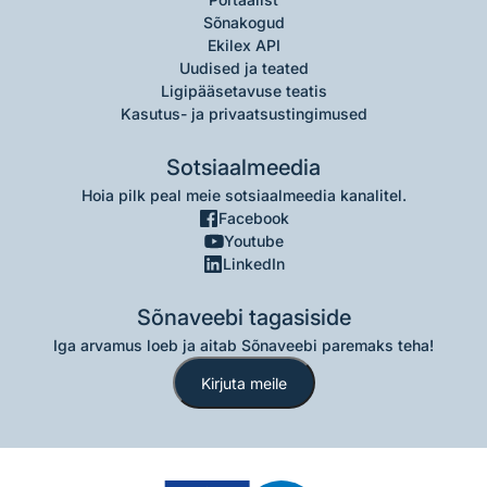
Sõnakogud
Ekilex API
Uudised ja teated
Ligipääsetavuse teatis
Kasutus- ja privaatsustingimused
Sotsiaalmeedia
Hoia pilk peal meie sotsiaalmeedia kanalitel.
Facebook
Youtube
LinkedIn
Sõnaveebi tagasiside
Iga arvamus loeb ja aitab Sõnaveebi paremaks teha!
Kirjuta meile