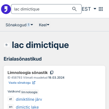
Otsingu juurde
Põhisisu juurde
search
apps
EST
Sõnakogud
Keel
1
lac dimictique
fr
Erialasõnastikud
content_copy
Limnoloogia sõnastik
ID
458793
Viimati muudetud
19.03.2024
Vaata sõnakogu
Valdkond
limnoloogia
dimiktiline järv
et
dimictic lake
en