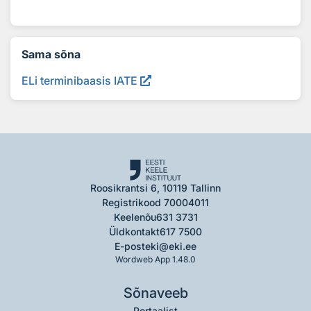
Sama sõna
ELi terminibaasis IATE
Roosikrantsi 6, 10119 Tallinn
Registrikood 70004011
Keelenõu
631 3731
Üldkontakt
617 7500
E-post
eki@eki.ee
Wordweb App 1.48.0
Sõnaveeb
Portaalist