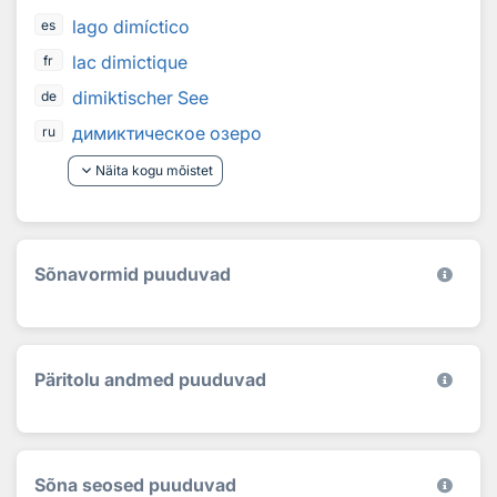
lago dimíctico
es
lac dimictique
fr
dimiktischer See
de
димиктическое озеро
ru
keyboard_arrow_down
Näita kogu mõistet
Sõnavormid puuduvad
Päritolu andmed puuduvad
Sõna seosed puuduvad