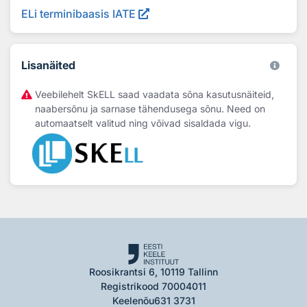
ELi terminibaasis IATE
Lisanäited
Veebilehelt SkELL saad vaadata sõna kasutusnäiteid,
naabersõnu ja sarnase tähendusega sõnu. Need on
automaatselt valitud ning võivad sisaldada vigu.
Roosikrantsi 6, 10119 Tallinn
Registrikood 70004011
Keelenõu
631 3731