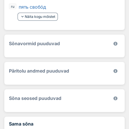
пять своб
о
д
ru
keyboard_arrow_down
Näita kogu mõistet
Sõnavormid puuduvad
Päritolu andmed puuduvad
Sõna seosed puuduvad
Sama sõna