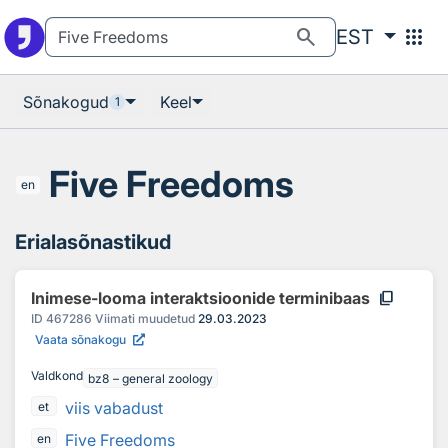
Otsingu juurde
Põhisisu juurde
search
apps
EST
Sõnakogud
Keel
1
Five Freedoms
en
Erialasõnastikud
content_copy
Inimese-looma interaktsioonide terminibaas
ID
467286
Viimati muudetud
29.03.2023
Vaata sõnakogu
Valdkond
bz8 – general zoology
viis vabadust
et
Five Freedoms
en