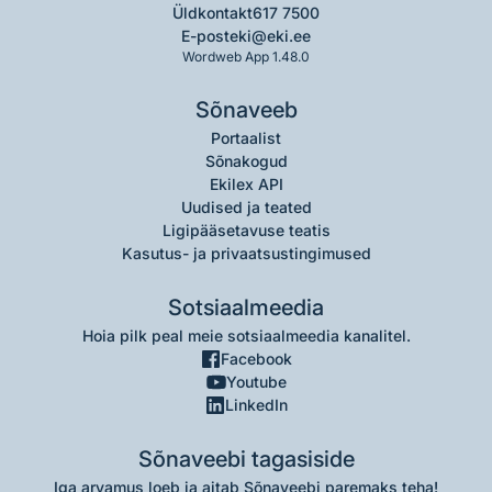
Üldkontakt
617 7500
E-post
eki@eki.ee
Wordweb App 1.48.0
Sõnaveeb
Portaalist
Sõnakogud
Ekilex API
Uudised ja teated
Ligipääsetavuse teatis
Kasutus- ja privaatsustingimused
Sotsiaalmeedia
Hoia pilk peal meie sotsiaalmeedia kanalitel.
Facebook
Youtube
LinkedIn
Sõnaveebi tagasiside
Iga arvamus loeb ja aitab Sõnaveebi paremaks teha!