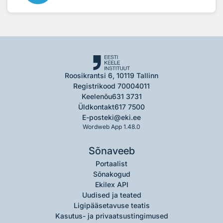
Roosikrantsi 6, 10119 Tallinn
Registrikood 70004011
Keelenõu
631 3731
Üldkontakt
617 7500
E-post
eki@eki.ee
Wordweb App 1.48.0
Sõnaveeb
Portaalist
Sõnakogud
Ekilex API
Uudised ja teated
Ligipääsetavuse teatis
Kasutus- ja privaatsustingimused