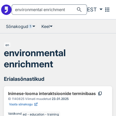
Otsingu juurde
Põhisisu juurde
search
apps
EST
Sõnakogud
Keel
1
en
environmental
enrichment
Erialasõnastikud
content_copy
Inimese-looma interaktsioonide terminibaas
ID
1140825
Viimati muudetud
23.01.2025
Vaata sõnakogu
Valdkond
ed - education - training