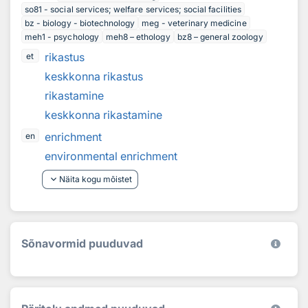
so81 - social services; welfare services; social facilities
bz - biology - biotechnology
meg - veterinary medicine
meh1 - psychology
meh8 – ethology
bz8 – general zoology
rikastus
et
keskkonna rikastus
rikastamine
keskkonna rikastamine
enrichment
en
environmental enrichment
keyboard_arrow_down
Näita kogu mõistet
Sõnavormid puuduvad