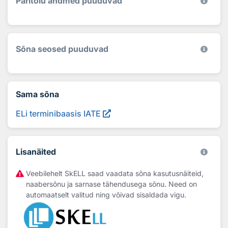
Päritolu andmed puuduvad
Sõna seosed puuduvad
Sama sõna
ELi terminibaasis IATE
Lisanäited
Veebilehelt SkELL saad vaadata sõna kasutusnäiteid,
naabersõnu ja sarnase tähendusega sõnu. Need on
automaatselt valitud ning võivad sisaldada vigu.