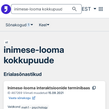
Otsingu juurde
Põhisisu juurde
search
apps
EST
Sõnakogud
Keel
1
et
inimese-looma
kokkupuude
Erialasõnastikud
content_copy
Inimese-looma interaktsioonide terminibaas
ID
467269
Viimati muudetud
15.09.2021
Vaata sõnakogu
Valdkond
meh1 - psychology