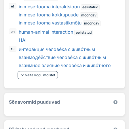
inimese-looma interaktsioon
et
eelistatud
inimese-looma kokkupuude
mööndav
inimese-looma vastastikmõju
mööndav
human-animal interaction
en
eelistatud
HAI
интер
а
кция челов
е
ка с жив
о
тным
ru
взаимод
е
йствие челов
е
ка с жив
о
тным
вза
и
мное вли
я
ние челов
е
ка и жив
о
тного
keyboard_arrow_down
Näita kogu mõistet
Sõnavormid puuduvad