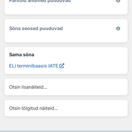
Päritolu andmed puuduvad
Sõna seosed puuduvad
Sama sõna
ELi terminibaasis IATE
Otsin lisanäiteid...
Otsin tõlgitud näiteid...