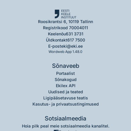
Roosikrantsi 6, 10119 Tallinn
Registrikood 70004011
Keelenõu
631 3731
Üldkontakt
617 7500
E-post
eki@eki.ee
Wordweb App 1.48.0
Sõnaveeb
Portaalist
Sõnakogud
Ekilex API
Uudised ja teated
Ligipääsetavuse teatis
Kasutus- ja privaatsustingimused
Sotsiaalmeedia
Hoia pilk peal meie sotsiaalmeedia kanalitel.