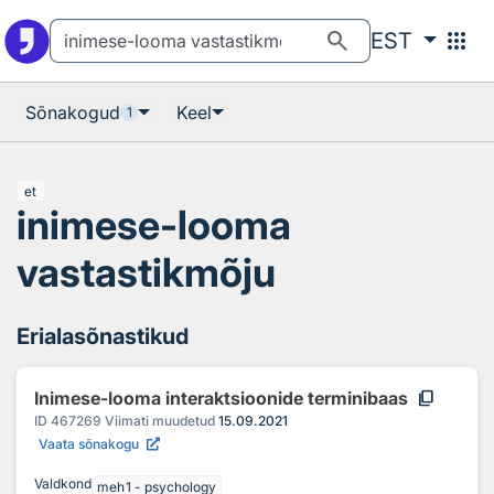
Otsingu juurde
Põhisisu juurde
search
apps
EST
Sõnakogud
Keel
1
et
inimese-looma
vastastikmõju
Erialasõnastikud
content_copy
Inimese-looma interaktsioonide terminibaas
ID
467269
Viimati muudetud
15.09.2021
Vaata sõnakogu
Valdkond
meh1 - psychology