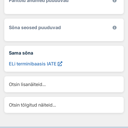
Päritolu andmed puuduvad
Sõna seosed puuduvad
Sama sõna
ELi terminibaasis IATE
Otsin lisanäiteid...
Otsin tõlgitud näiteid...