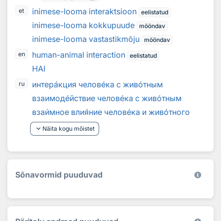
inimese-looma interaktsioon
et
eelistatud
inimese-looma kokkupuude
mööndav
inimese-looma vastastikmõju
mööndav
human-animal interaction
en
eelistatud
HAI
интер
а
кция челов
е
ка с жив
о
тным
ru
взаимод
е
йствие челов
е
ка с жив
о
тным
вза
и
мное вли
я
ние челов
е
ка и жив
о
тного
keyboard_arrow_down
Näita kogu mõistet
Sõnavormid puuduvad