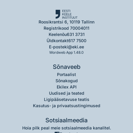
Roosikrantsi 6, 10119 Tallinn
Registrikood 70004011
Keelenõu
631 3731
Üldkontakt
617 7500
E-post
eki@eki.ee
Wordweb App 1.48.0
Sõnaveeb
Portaalist
Sõnakogud
Ekilex API
Uudised ja teated
Ligipääsetavuse teatis
Kasutus- ja privaatsustingimused
Sotsiaalmeedia
Hoia pilk peal meie sotsiaalmeedia kanalitel.