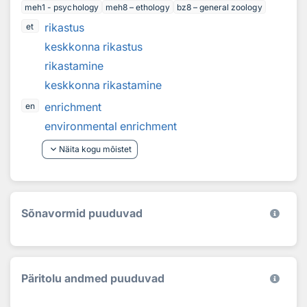
meh1 - psychology
meh8 – ethology
bz8 – general zoology
rikastus
et
keskkonna rikastus
rikastamine
keskkonna rikastamine
enrichment
en
environmental enrichment
keyboard_arrow_down
Näita kogu mõistet
Sõnavormid puuduvad
Päritolu andmed puuduvad