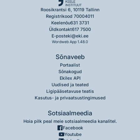
Roosikrantsi 6, 10119 Tallinn
Registrikood 70004011
Keelenõu
631 3731
Üldkontakt
617 7500
E-post
eki@eki.ee
Wordweb App 1.48.0
Sõnaveeb
Portaalist
Sõnakogud
Ekilex API
Uudised ja teated
Ligipääsetavuse teatis
Kasutus- ja privaatsustingimused
Sotsiaalmeedia
Hoia pilk peal meie sotsiaalmeedia kanalitel.
Facebook
Youtube