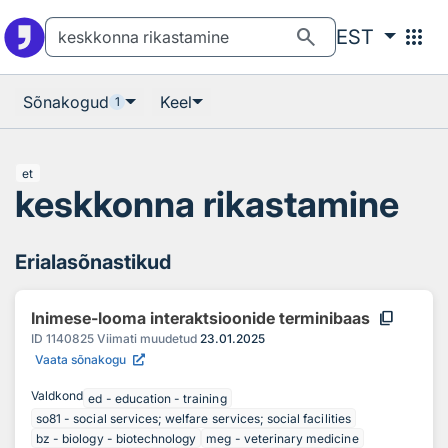
Otsingu juurde
Põhisisu juurde
search
apps
EST
Sõnakogud
Keel
1
et
keskkonna rikastamine
Erialasõnastikud
content_copy
Inimese-looma interaktsioonide terminibaas
ID
1140825
Viimati muudetud
23.01.2025
Vaata sõnakogu
Valdkond
ed - education - training
so81 - social services; welfare services; social facilities
bz - biology - biotechnology
meg - veterinary medicine