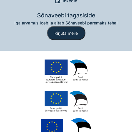
LinkedIn
Sõnaveebi tagasiside
Iga arvamus loeb ja aitab Sõnaveebi paremaks teha!
Kirjuta meile