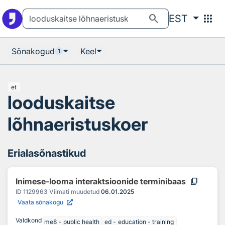
Otsingu juurde
Põhisisu juurde
search
apps
EST
Sõnakogud
Keel
1
et
looduskaitse
lõhnaeristuskoer
Erialasõnastikud
content_copy
Inimese-looma interaktsioonide terminibaas
ID
1129963
Viimati muudetud
06.01.2025
Vaata sõnakogu
Valdkond
me8 - public health
ed - education - training