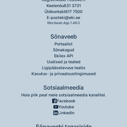
Keelenõu
631 3731
Üldkontakt
617 7500
E-post
eki@eki.ee
Wordweb App 1.48.0
Sõnaveeb
Portaalist
Sõnakogud
Ekilex API
Uudised ja teated
Ligipääsetavuse teatis
Kasutus- ja privaatsustingimused
Sotsiaalmeedia
Hoia pilk peal meie sotsiaalmeedia kanalitel.
Facebook
Youtube
LinkedIn
Sõnaveebi tagasiside