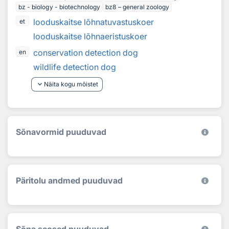
bz - biology - biotechnology
bz8 – general zoology
looduskaitse lõhnatuvastuskoer
et
looduskaitse lõhnaeristuskoer
conservation detection dog
en
wildlife detection dog
keyboard_arrow_down
Näita kogu mõistet
Sõnavormid puuduvad
Päritolu andmed puuduvad