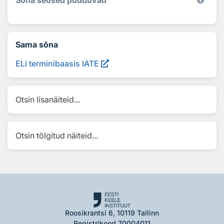
Sõna seosed puuduvad
Sama sõna
ELi terminibaasis IATE
Otsin lisanäiteid...
Otsin tõlgitud näiteid...
Roosikrantsi 6, 10119 Tallinn
Registrikood 70004011