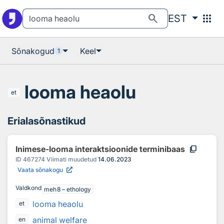
Otsingu juurde
Põhisisu juurde
search
apps
EST
Sõnakogud
Keel
1
looma heaolu
et
Erialasõnastikud
content_copy
Inimese-looma interaktsioonide terminibaas
ID
467274
Viimati muudetud
14.06.2023
Vaata sõnakogu
Valdkond
meh8 – ethology
looma heaolu
et
animal welfare
en