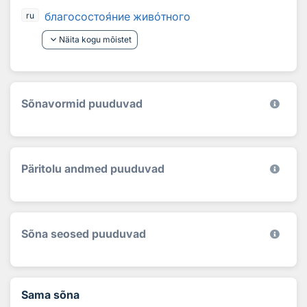
благососто
я
ние жив
о
тного
ru
keyboard_arrow_down
Näita kogu mõistet
Sõnavormid puuduvad
Päritolu andmed puuduvad
Sõna seosed puuduvad
Sama sõna