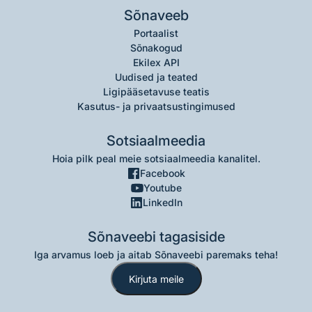
Sõnaveeb
Portaalist
Sõnakogud
Ekilex API
Uudised ja teated
Ligipääsetavuse teatis
Kasutus- ja privaatsustingimused
Sotsiaalmeedia
Hoia pilk peal meie sotsiaalmeedia kanalitel.
Facebook
Youtube
LinkedIn
Sõnaveebi tagasiside
Iga arvamus loeb ja aitab Sõnaveebi paremaks teha!
Kirjuta meile