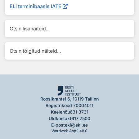
ELi terminibaasis IATE
Otsin lisanäiteid...
Otsin tõlgitud näiteid...
Roosikrantsi 6, 10119 Tallinn
Registrikood 70004011
Keelenõu
631 3731
Üldkontakt
617 7500
E-post
eki@eki.ee
Wordweb App 1.48.0