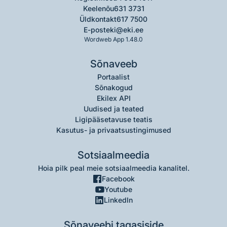
Keelenõu
631 3731
Üldkontakt
617 7500
E-post
eki@eki.ee
Wordweb App 1.48.0
Sõnaveeb
Portaalist
Sõnakogud
Ekilex API
Uudised ja teated
Ligipääsetavuse teatis
Kasutus- ja privaatsustingimused
Sotsiaalmeedia
Hoia pilk peal meie sotsiaalmeedia kanalitel.
Facebook
Youtube
LinkedIn
Sõnaveebi tagasiside