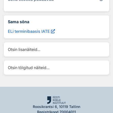
Sama sõna
ELi terminibaasis IATE
Otsin lisanäiteid...
Otsin tõlgitud näiteid...
Roosikrantsi 6, 10119 Tallinn
Registrikood 70004011