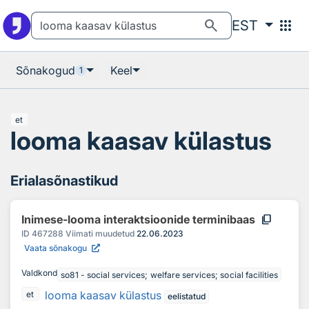
Otsingu juurde
Põhisisu juurde
search
apps
EST
Sõnakogud
Keel
1
et
looma kaasav külastus
Erialasõnastikud
content_copy
Inimese-looma interaktsioonide terminibaas
ID
467288
Viimati muudetud
22.06.2023
Vaata sõnakogu
Valdkond
so81 - social services; welfare services; social facilities
looma kaasav külastus
et
eelistatud