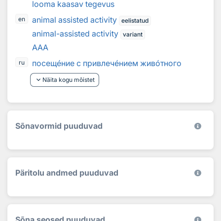
looma kaasav tegevus
animal assisted activity
en
eelistatud
animal-assisted activity
variant
AAA
посещ
е
ние с привлеч
е
нием жив
о
тного
ru
keyboard_arrow_down
Näita kogu mõistet
Sõnavormid puuduvad
Päritolu andmed puuduvad
Sõna seosed puuduvad