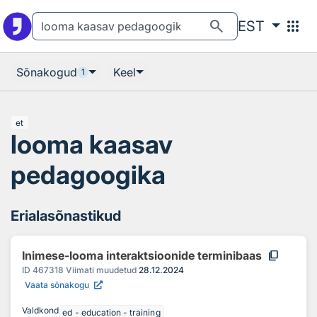
Otsingu juurde
Põhisisu juurde
search
apps
EST
Sõnakogud
Keel
1
et
looma kaasav
pedagoogika
Erialasõnastikud
content_copy
Inimese-looma interaktsioonide terminibaas
ID
467318
Viimati muudetud
28.12.2024
Vaata sõnakogu
Valdkond
ed - education - training