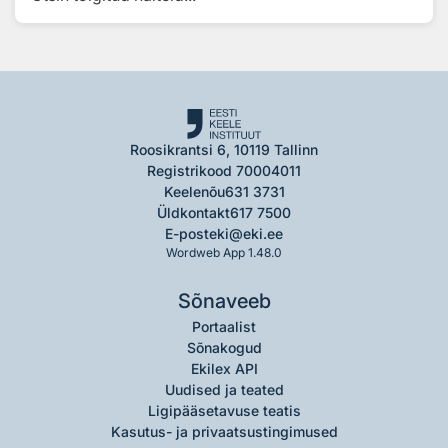
Roosikrantsi 6, 10119 Tallinn
Registrikood 70004011
Keelenõu
631 3731
Üldkontakt
617 7500
E-post
eki@eki.ee
Wordweb App 1.48.0
Sõnaveeb
Portaalist
Sõnakogud
Ekilex API
Uudised ja teated
Ligipääsetavuse teatis
Kasutus- ja privaatsustingimused