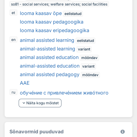
so81 - social services; welfare services; social facilities
looma kaasav õpe
et
eelistatud
looma kaasav pedagoogika
looma kaasav eripedagoogika
animal assisted learning
en
eelistatud
animal-assisted learning
variant
animal assisted education
mööndav
animal-assisted education
variant
animal assisted pedagogy
mööndav
AAE
обуч
е
ние с привлеч
е
нием жив
о
тного
ru
keyboard_arrow_down
Näita kogu mõistet
Sõnavormid puuduvad