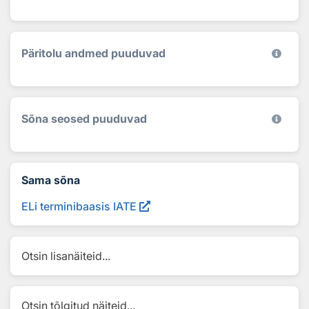
Päritolu andmed puuduvad
Sõna seosed puuduvad
Sama sõna
ELi terminibaasis IATE
Otsin lisanäiteid...
Otsin tõlgitud näiteid...