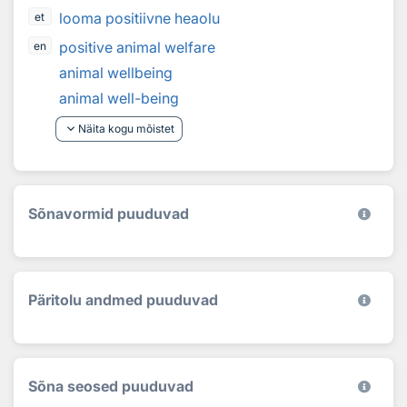
looma positiivne heaolu
et
positive animal welfare
en
animal wellbeing
animal well-being
keyboard_arrow_down
Näita kogu mõistet
Sõnavormid puuduvad
Päritolu andmed puuduvad
Sõna seosed puuduvad