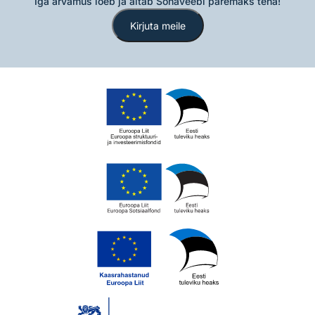
Iga arvamus loeb ja aitab Sõnaveebi paremaks teha!
Kirjuta meile