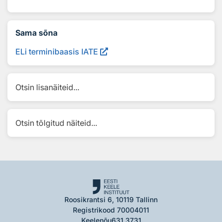
Sama sõna
ELi terminibaasis IATE
Otsin lisanäiteid...
Otsin tõlgitud näiteid...
Roosikrantsi 6, 10119 Tallinn
Registrikood 70004011
Keelenõu
631 3731