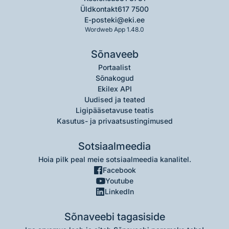
Üldkontakt
617 7500
E-post
eki@eki.ee
Wordweb App 1.48.0
Sõnaveeb
Portaalist
Sõnakogud
Ekilex API
Uudised ja teated
Ligipääsetavuse teatis
Kasutus- ja privaatsustingimused
Sotsiaalmeedia
Hoia pilk peal meie sotsiaalmeedia kanalitel.
Facebook
Youtube
LinkedIn
Sõnaveebi tagasiside