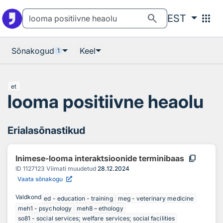
Otsingu juurde
Põhisisu juurde
search
apps
EST
Sõnakogud
Keel
1
et
looma positiivne heaolu
Erialasõnastikud
content_copy
Inimese-looma interaktsioonide terminibaas
ID
1127123
Viimati muudetud
28.12.2024
Vaata sõnakogu
Valdkond
ed - education - training
meg - veterinary medicine
meh1 - psychology
meh8 – ethology
so81 - social services; welfare services; social facilities