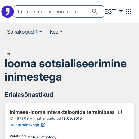
Otsingu juurde
Põhisisu juurde
search
apps
EST
Sõnakogud
Keel
1
et
looma sotsialiseerimine
inimestega
Erialasõnastikud
content_copy
Inimese-looma interaktsioonide terminibaas
ID
467303
Viimati muudetud
13.09.2019
Vaata sõnakogu
Valdkond
meh8 – ethology