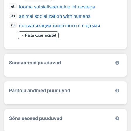
looma sotsialiseerimine inimestega
et
animal socialization with humans
en
социализация животного с людьми
ru
keyboard_arrow_down
Näita kogu mõistet
Sõnavormid puuduvad
Päritolu andmed puuduvad
Sõna seosed puuduvad