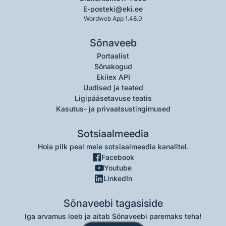
E-post
eki@eki.ee
Wordweb App 1.48.0
Sõnaveeb
Portaalist
Sõnakogud
Ekilex API
Uudised ja teated
Ligipääsetavuse teatis
Kasutus- ja privaatsustingimused
Sotsiaalmeedia
Hoia pilk peal meie sotsiaalmeedia kanalitel.
Facebook
Youtube
LinkedIn
Sõnaveebi tagasiside
Iga arvamus loeb ja aitab Sõnaveebi paremaks teha!