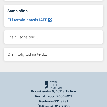
Sama sõna
ELi terminibaasis IATE
Otsin lisanäiteid...
Otsin tõlgitud näiteid...
Roosikrantsi 6, 10119 Tallinn
Registrikood 70004011
Keelenõu
631 3731
Üldkontakt
617 7500