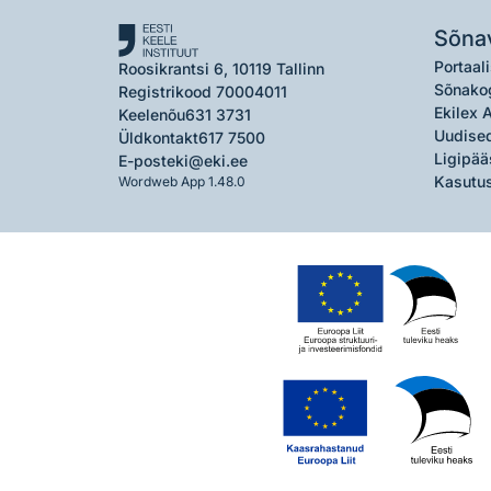
Sõna
Portaali
Roosikrantsi 6, 10119 Tallinn
Sõnako
Registrikood 70004011
Ekilex 
Keelenõu
631 3731
Uudised
Üldkontakt
617 7500
Ligipää
E-post
eki@eki.ee
Kasutus
Wordweb App 1.48.0