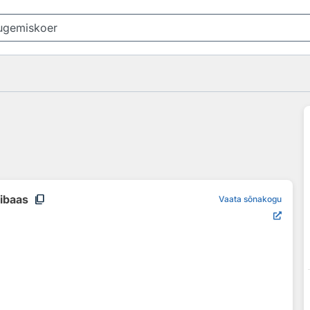
content_copy
nibaas
Vaata sõnakogu