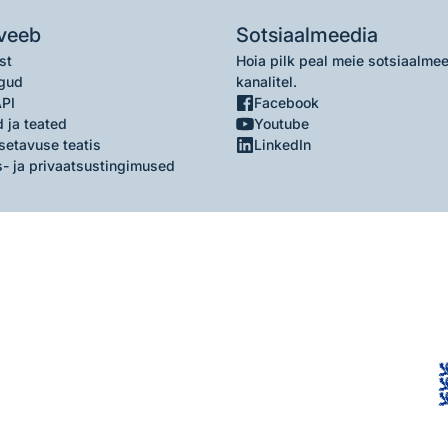
veeb
Sotsiaalmeedia
st
Hoia pilk peal meie sotsiaalme
gud
kanalitel.
API
Facebook
 ja teated
Youtube
setavuse teatis
LinkedIn
- ja privaatsustingimused