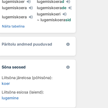
lugemiskoer
lugemiskoera
d
lugemiskoera
lugemiskoera
de
lugemiskoeri
lugemiskoera
~
lugemiskoera
sid
Näita tabelina
Päritolu andmed puuduvad
Sõna seosed
Liitsõna järelosa (põhisõna):
koer
Liitsõna esiosa (laiend):
lugemine