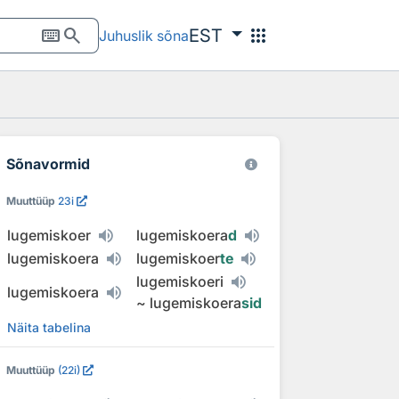
keyboard
search
apps
EST
Juhuslik sõna
Sõnavormid
Muuttüüp
23i
lugemiskoer
lugemiskoera
d
lugemiskoera
lugemiskoer
te
lugemiskoeri
lugemiskoera
~
lugemiskoera
sid
Näita tabelina
Muuttüüp
(22i)