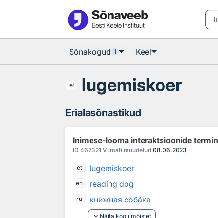
Otsingu juurde
Põhisisu juurde
Sõnakogud
Keel
1
lugemiskoer
et
Erialasõnastikud
Inimese-looma interaktsioonide termi
ID
467321
Viimati muudetud
08.06.2023
lugemiskoer
et
reading dog
en
кн
и
жная соб
а
ка
ru
keyboard_arrow_down
Näita kogu mõistet