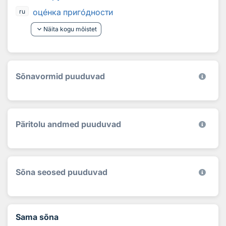
оц
е
нка приг
о
дности
ru
keyboard_arrow_down
Näita kogu mõistet
Sõnavormid puuduvad
Päritolu andmed puuduvad
Sõna seosed puuduvad
Sama sõna