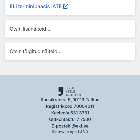
ELi terminibaasis IATE
Otsin lisanäiteid...
Otsin tõlgitud näiteid...
Roosikrantsi 6, 10119 Tallinn
Registrikood 70004011
Keelenõu
631 3731
Üldkontakt
617 7500
E-post
eki@eki.ee
Wordweb App 1.48.0