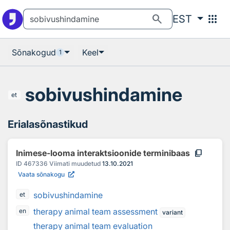
Otsingu juurde
Põhisisu juurde
search
apps
EST
Sõnakogud
Keel
1
sobivushindamine
et
Erialasõnastikud
content_copy
Inimese-looma interaktsioonide terminibaas
ID
467336
Viimati muudetud
13.10.2021
Vaata sõnakogu
sobivushindamine
et
therapy animal team assessment
en
variant
therapy animal team evaluation