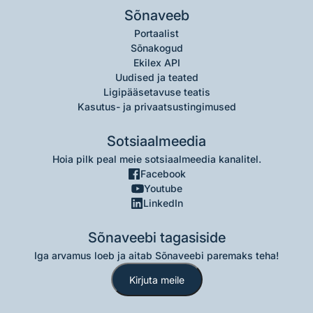
Sõnaveeb
Portaalist
Sõnakogud
Ekilex API
Uudised ja teated
Ligipääsetavuse teatis
Kasutus- ja privaatsustingimused
Sotsiaalmeedia
Hoia pilk peal meie sotsiaalmeedia kanalitel.
Facebook
Youtube
LinkedIn
Sõnaveebi tagasiside
Iga arvamus loeb ja aitab Sõnaveebi paremaks teha!
Kirjuta meile