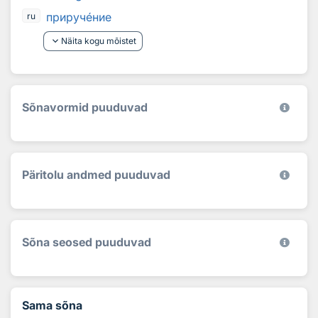
прируч
е
ние
ru
keyboard_arrow_down
Näita kogu mõistet
Sõnavormid puuduvad
Päritolu andmed puuduvad
Sõna seosed puuduvad
Sama sõna