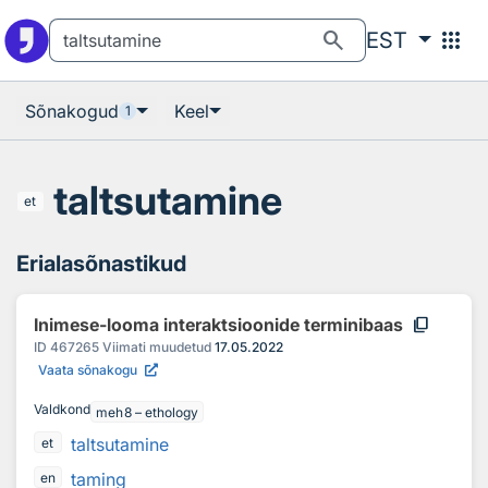
Otsingu juurde
Põhisisu juurde
search
apps
EST
Sõnakogud
Keel
1
taltsutamine
et
Erialasõnastikud
content_copy
Inimese-looma interaktsioonide terminibaas
ID
467265
Viimati muudetud
17.05.2022
Vaata sõnakogu
Valdkond
meh8 – ethology
taltsutamine
et
taming
en