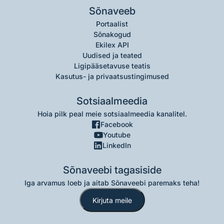
Sõnaveeb
Portaalist
Sõnakogud
Ekilex API
Uudised ja teated
Ligipääsetavuse teatis
Kasutus- ja privaatsustingimused
Sotsiaalmeedia
Hoia pilk peal meie sotsiaalmeedia kanalitel.
Facebook
Youtube
LinkedIn
Sõnaveebi tagasiside
Iga arvamus loeb ja aitab Sõnaveebi paremaks teha!
Kirjuta meile