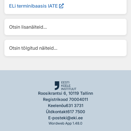
ELi terminibaasis IATE
Otsin lisanäiteid...
Otsin tõlgitud näiteid...
Roosikrantsi 6, 10119 Tallinn
Registrikood 70004011
Keelenõu
631 3731
Üldkontakt
617 7500
E-post
eki@eki.ee
Wordweb App 1.48.0