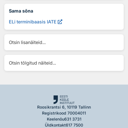
Sama sõna
ELi terminibaasis IATE
Otsin lisanäiteid...
Otsin tõlgitud näiteid...
Roosikrantsi 6, 10119 Tallinn
Registrikood 70004011
Keelenõu
631 3731
Üldkontakt
617 7500