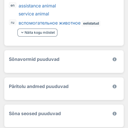
assistance animal
en
service animal
вспомогательное животное
ru
eelistatud
keyboard_arrow_down
Näita kogu mõistet
Sõnavormid puuduvad
Päritolu andmed puuduvad
Sõna seosed puuduvad