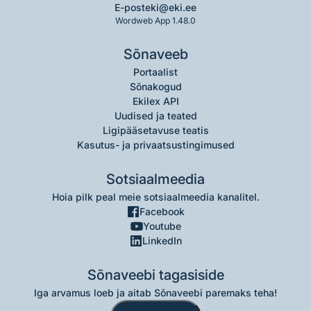
E-post
eki@eki.ee
Wordweb App 1.48.0
Sõnaveeb
Portaalist
Sõnakogud
Ekilex API
Uudised ja teated
Ligipääsetavuse teatis
Kasutus- ja privaatsustingimused
Sotsiaalmeedia
Hoia pilk peal meie sotsiaalmeedia kanalitel.
Facebook
Youtube
LinkedIn
Sõnaveebi tagasiside
Iga arvamus loeb ja aitab Sõnaveebi paremaks teha!