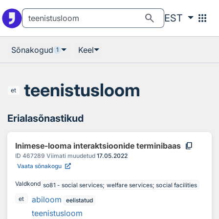
Otsingu juurde
Põhisisu juurde
search
apps
EST
Sõnakogud
Keel
1
teenistusloom
et
Erialasõnastikud
content_copy
Inimese-looma interaktsioonide terminibaas
ID
467289
Viimati muudetud
17.05.2022
Vaata sõnakogu
Valdkond
so81 - social services; welfare services; social facilities
abiloom
et
eelistatud
teenistusloom