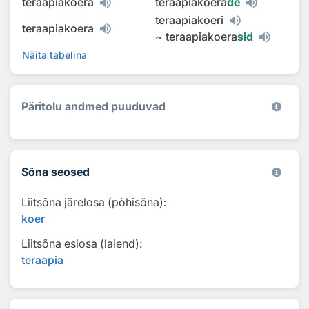
teraapiakoera
teraapiakoera
de
teraapiakoeri
teraapiakoera
~
teraapiakoera
sid
Näita tabelina
Päritolu andmed puuduvad
Sõna seosed
Liitsõna järelosa (põhisõna):
koer
Liitsõna esiosa (laiend):
teraapia