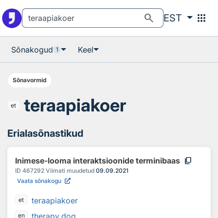
Otsingu juurde
Põhisisu juurde
search
apps
EST
Sõnakogud
Keel
1
Sõnavormid
teraapiakoer
et
Erialasõnastikud
content_copy
Inimese-looma interaktsioonide terminibaas
ID
467292
Viimati muudetud
09.09.2021
Vaata sõnakogu
teraapiakoer
et
therapy dog
en