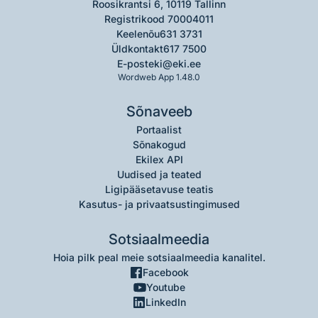
Roosikrantsi 6, 10119 Tallinn
Registrikood 70004011
Keelenõu
631 3731
Üldkontakt
617 7500
E-post
eki@eki.ee
Wordweb App 1.48.0
Sõnaveeb
Portaalist
Sõnakogud
Ekilex API
Uudised ja teated
Ligipääsetavuse teatis
Kasutus- ja privaatsustingimused
Sotsiaalmeedia
Hoia pilk peal meie sotsiaalmeedia kanalitel.
Facebook
Youtube
LinkedIn