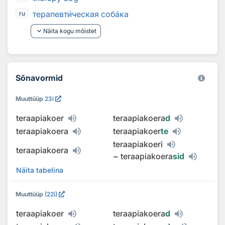
терапевт
и
ческая соб
а
ка
ru
keyboard_arrow_down
Näita kogu mõistet
Sõnavormid
Muuttüüp
23i
teraapiakoer
teraapiakoera
d
teraapiakoera
teraapiakoer
te
teraapiakoeri
teraapiakoera
~
teraapiakoera
sid
Näita tabelina
Muuttüüp
(22i)
teraapiakoer
teraapiakoera
d