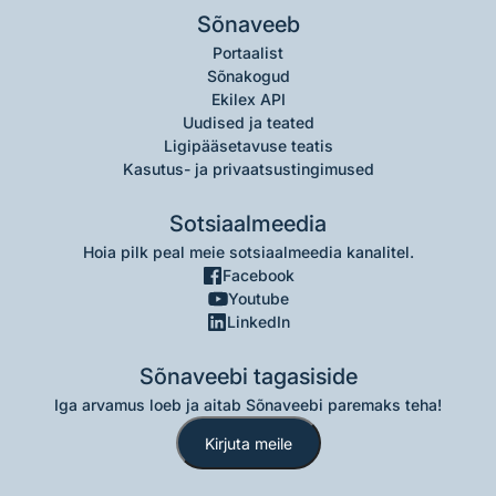
Sõnaveeb
Portaalist
Sõnakogud
Ekilex API
Uudised ja teated
Ligipääsetavuse teatis
Kasutus- ja privaatsustingimused
Sotsiaalmeedia
Hoia pilk peal meie sotsiaalmeedia kanalitel.
Facebook
Youtube
LinkedIn
Sõnaveebi tagasiside
Iga arvamus loeb ja aitab Sõnaveebi paremaks teha!
Kirjuta meile