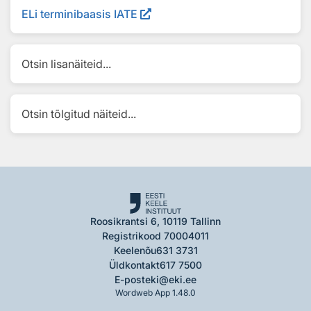
ELi terminibaasis IATE
Otsin lisanäiteid...
Otsin tõlgitud näiteid...
Roosikrantsi 6, 10119 Tallinn
Registrikood 70004011
Keelenõu
631 3731
Üldkontakt
617 7500
E-post
eki@eki.ee
Wordweb App 1.48.0