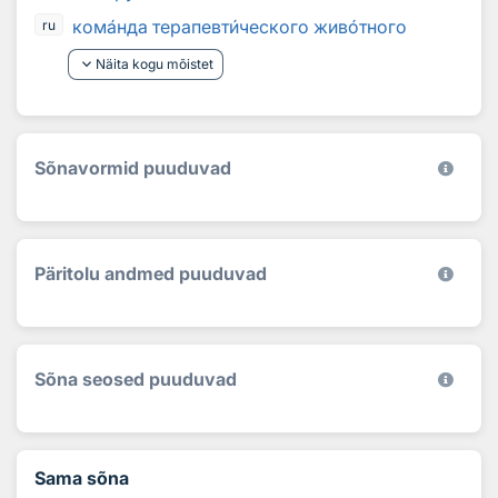
ком
а
нда терапевт
и
ческого жив
о
тного
ru
keyboard_arrow_down
Näita kogu mõistet
Sõnavormid puuduvad
Päritolu andmed puuduvad
Sõna seosed puuduvad
Sama sõna