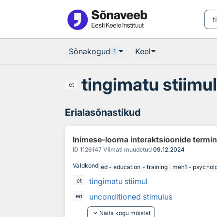
Otsingu juurde
Põhisisu juurde
Sõnakogud
Keel
1
tingimatu stiimu
et
Erialasõnastikud
Inimese-looma interaktsioonide termi
ID
1126147
Viimati muudetud
09.12.2024
Valdkond
ed - education - training
meh1 - psychol
tingimatu stiimul
et
unconditioned stimulus
en
keyboard_arrow_down
Näita kogu mõistet