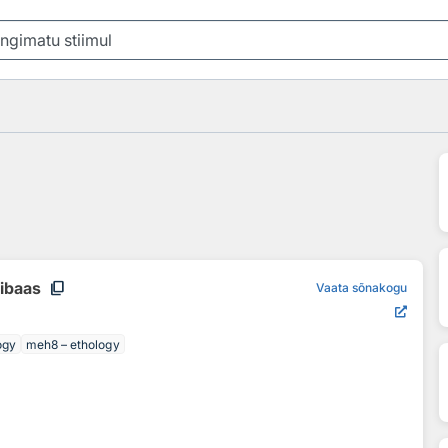
l
content_copy
nibaas
Vaata sõnakogu
ogy
meh8 – ethology