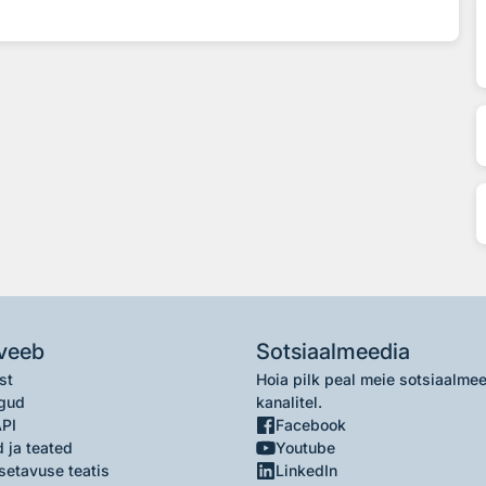
veeb
Sotsiaalmeedia
st
Hoia pilk peal meie sotsiaalme
gud
kanalitel.
API
Facebook
 ja teated
Youtube
setavuse teatis
LinkedIn