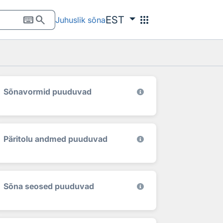
keyboard
search
apps
EST
Juhuslik sõna
Sõnavormid puuduvad
Päritolu andmed puuduvad
Sõna seosed puuduvad