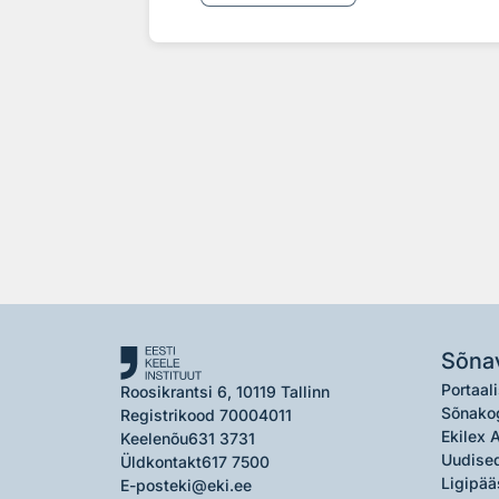
Sõna
Portaali
Roosikrantsi 6, 10119 Tallinn
Sõnako
Registrikood 70004011
Ekilex 
Keelenõu
631 3731
Uudised
Üldkontakt
617 7500
Ligipää
E-post
eki@eki.ee