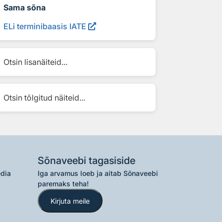
Sama sõna
ELi terminibaasis IATE
Otsin lisanäiteid...
Otsin tõlgitud näiteid...
Sõnaveebi tagasiside
edia
Iga arvamus loeb ja aitab Sõnaveebi
paremaks teha!
Kirjuta meile