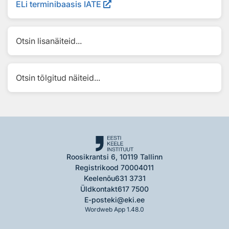
ELi terminibaasis IATE
Otsin lisanäiteid...
Otsin tõlgitud näiteid...
Roosikrantsi 6, 10119 Tallinn
Registrikood 70004011
Keelenõu
631 3731
Üldkontakt
617 7500
E-post
eki@eki.ee
Wordweb App 1.48.0