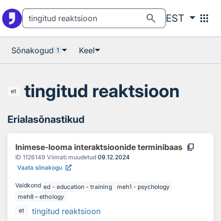
Otsingu juurde
Põhisisu juurde
search
apps
EST
Sõnakogud
Keel
1
tingitud reaktsioon
et
Erialasõnastikud
content_copy
Inimese-looma interaktsioonide terminibaas
ID
1126149
Viimati muudetud
09.12.2024
Vaata sõnakogu
Valdkond
ed - education - training
meh1 - psychology
meh8 – ethology
tingitud reaktsioon
et