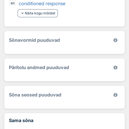
conditioned response
en
keyboard_arrow_down
Näita kogu mõistet
Sõnavormid puuduvad
Päritolu andmed puuduvad
Sõna seosed puuduvad
Sama sõna