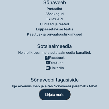
Sõnaveeb
Portaalist
Sõnakogud
Ekilex API
Uudised ja teated
Ligipääsetavuse teatis
Kasutus- ja privaatsustingimused
Sotsiaalmeedia
Hoia pilk peal meie sotsiaalmeedia kanalitel.
Facebook
Youtube
LinkedIn
Sõnaveebi tagasiside
Iga arvamus loeb ja aitab Sõnaveebi paremaks teha!
Kirjuta meile