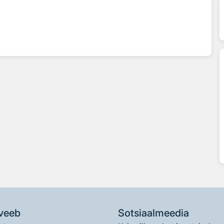
veeb
Sotsiaalmeedia