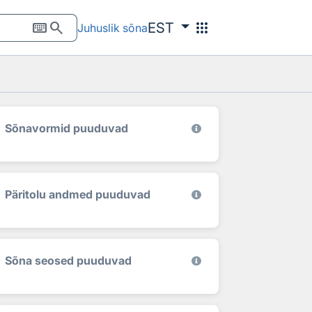
keyboard
search
apps
EST
Juhuslik sõna
Sõnavormid puuduvad
Päritolu andmed puuduvad
Sõna seosed puuduvad