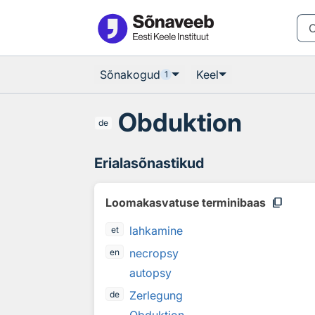
Otsingu juurde
Põhisisu juurde
Sõnakogud
Keel
1
Obduktion
de
Erialasõnastikud
content_copy
Loomakasvatuse terminibaas
lahkamine
et
necropsy
en
autopsy
Zerlegung
de