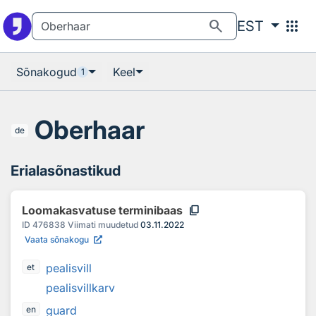
Otsingu juurde
Põhisisu juurde
search
apps
EST
Sõnakogud
Keel
1
Oberhaar
de
Erialasõnastikud
content_copy
Loomakasvatuse terminibaas
ID
476838
Viimati muudetud
03.11.2022
Vaata sõnakogu
pealisvill
et
pealisvillkarv
guard
en