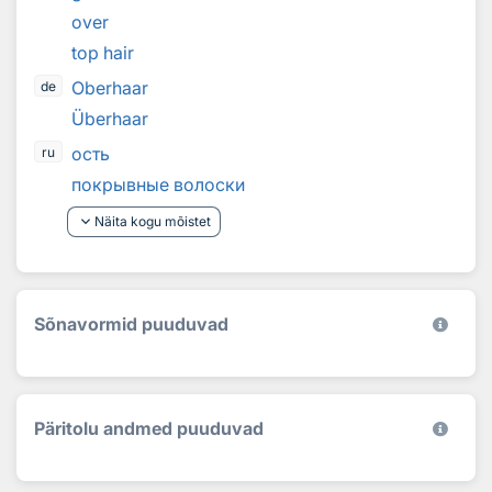
over
top hair
Oberhaar
de
Überhaar
ость
ru
покрывные волоски
keyboard_arrow_down
Näita kogu mõistet
Sõnavormid puuduvad
Päritolu andmed puuduvad