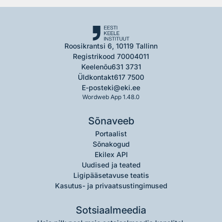
Roosikrantsi 6, 10119 Tallinn
Registrikood 70004011
Keelenõu
631 3731
Üldkontakt
617 7500
E-post
eki@eki.ee
Wordweb App 1.48.0
Sõnaveeb
Portaalist
Sõnakogud
Ekilex API
Uudised ja teated
Ligipääsetavuse teatis
Kasutus- ja privaatsustingimused
Sotsiaalmeedia