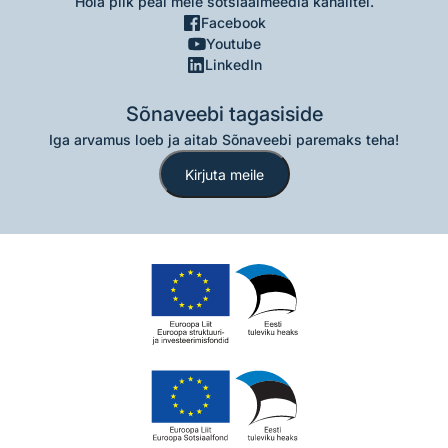
Hoia pilk peal meie sotsiaalmeedia kanalitel.
Facebook
Youtube
LinkedIn
Sõnaveebi tagasiside
Iga arvamus loeb ja aitab Sõnaveebi paremaks teha!
Kirjuta meile