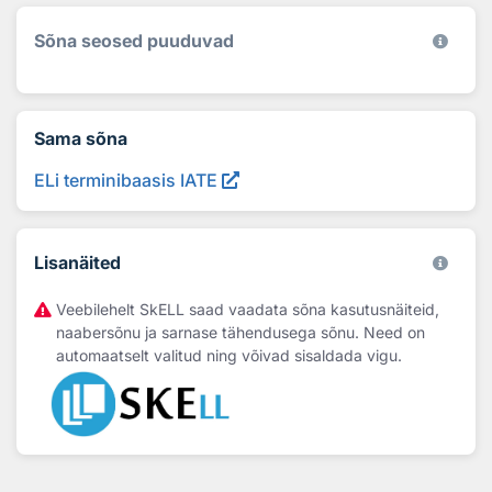
Sõna seosed puuduvad
Sama sõna
ELi terminibaasis IATE
Lisanäited
Veebilehelt SkELL saad vaadata sõna kasutusnäiteid,
naabersõnu ja sarnase tähendusega sõnu. Need on
automaatselt valitud ning võivad sisaldada vigu.