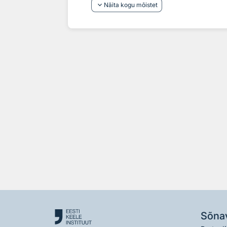
keyboard_arrow_down
Näita kogu mõistet
Sõna