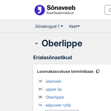
Otsingu juurde
Põhisisu juurde
Sõnakogud
Keel
1
Oberlippe
de
Erialasõnastikud
content_copy
Loomakasvatuse terminibaas
ülamokk
et
upper lip
en
Oberlippe
de
в
е
рхняя губ
а
ru