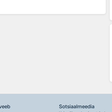
veeb
Sotsiaalmeedia