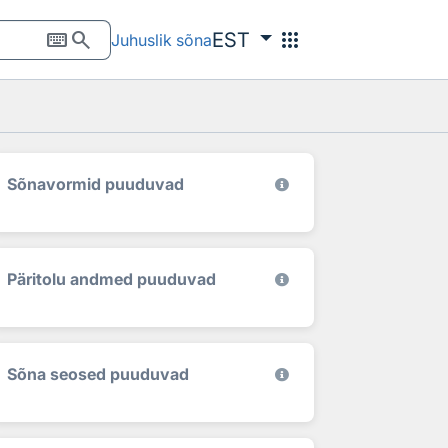
keyboard
search
apps
EST
Juhuslik sõna
Sõnavormid puuduvad
Päritolu andmed puuduvad
Sõna seosed puuduvad