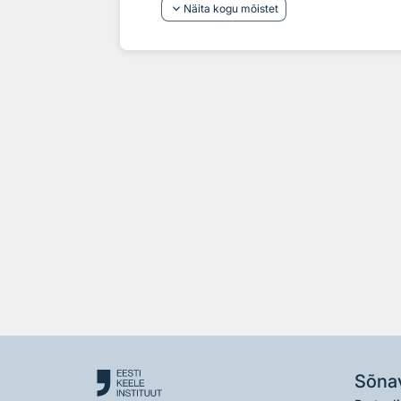
keyboard_arrow_down
Näita kogu mõistet
Sõna