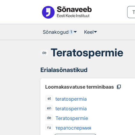
Otsingu juurde
Põhisisu juurde
Sõnakogud
Keel
1
Teratospermie
de
Erialasõnastikud
content_copy
Loomakasvatuse terminibaas
teratospermia
et
teratospermia
en
Teratospermie
de
тератоспермия
ru