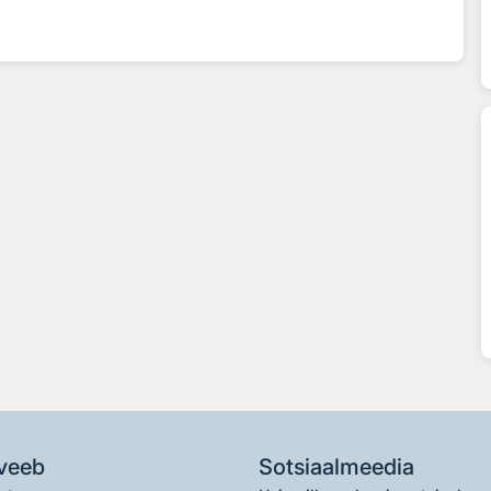
veeb
Sotsiaalmeedia