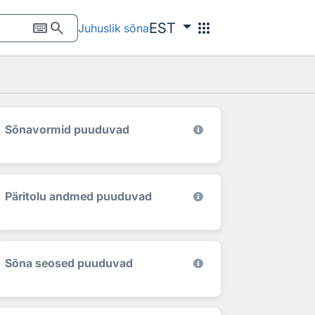
keyboard
search
apps
EST
Juhuslik sõna
Sõnavormid puuduvad
Päritolu andmed puuduvad
Sõna seosed puuduvad