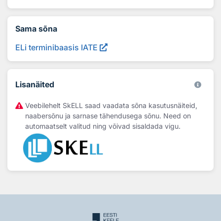
Sama sõna
ELi terminibaasis IATE
Lisanäited
Veebilehelt SkELL saad vaadata sõna kasutusnäiteid,
naabersõnu ja sarnase tähendusega sõnu. Need on
automaatselt valitud ning võivad sisaldada vigu.