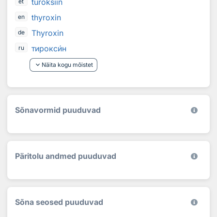
türoksiin
et
thyroxin
en
Thyroxin
de
тирокс
и
н
ru
keyboard_arrow_down
Näita kogu mõistet
Sõnavormid puuduvad
Päritolu andmed puuduvad
Sõna seosed puuduvad