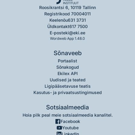
Roosikrantsi 6, 10119 Tallinn
Registrikood 70004011
Keelenõu
631 3731
Üldkontakt
617 7500
E-post
eki@eki.ee
Wordweb App 1.48.0
Sõnaveeb
Portaalist
Sõnakogud
Ekilex API
Uudised ja teated
Ligipääsetavuse teatis
Kasutus- ja privaatsustingimused
Sotsiaalmeedia
Hoia pilk peal meie sotsiaalmeedia kanalitel.
Facebook
Youtube
LinkedIn