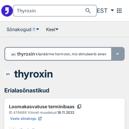
Otsingu juurde
Põhisisu juurde
search
apps
EST
Sõnakogud
Keel
1
thyroxin
kilpnäärme hormoon, mis stimuleerib ainevahetust, kasvu 
en
thyroxin
en
Erialasõnastikud
content_copy
Loomakasvatuse terminibaas
ID
476669
Viimati muudetud
18.11.2022
Vaata sõnakogu