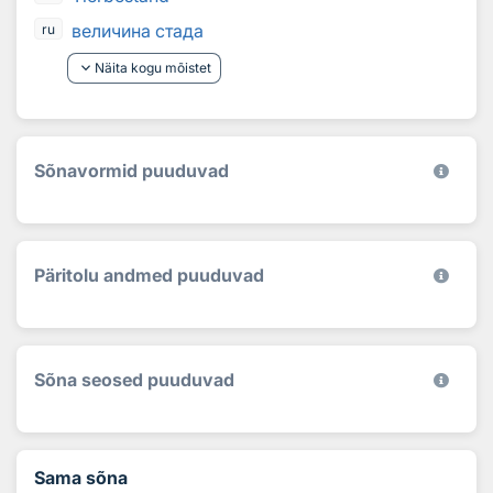
величина стада
ru
keyboard_arrow_down
Näita kogu mõistet
Sõnavormid puuduvad
Päritolu andmed puuduvad
Sõna seosed puuduvad
Sama sõna