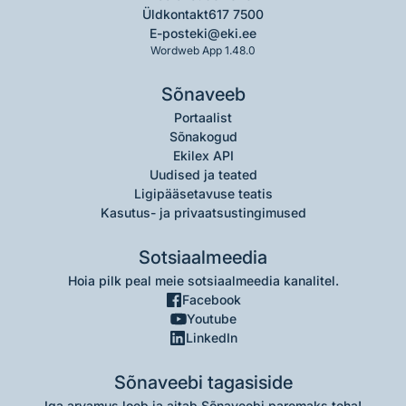
Üldkontakt
617 7500
E-post
eki@eki.ee
Wordweb App 1.48.0
Sõnaveeb
Portaalist
Sõnakogud
Ekilex API
Uudised ja teated
Ligipääsetavuse teatis
Kasutus- ja privaatsustingimused
Sotsiaalmeedia
Hoia pilk peal meie sotsiaalmeedia kanalitel.
Facebook
Youtube
LinkedIn
Sõnaveebi tagasiside
Iga arvamus loeb ja aitab Sõnaveebi paremaks teha!