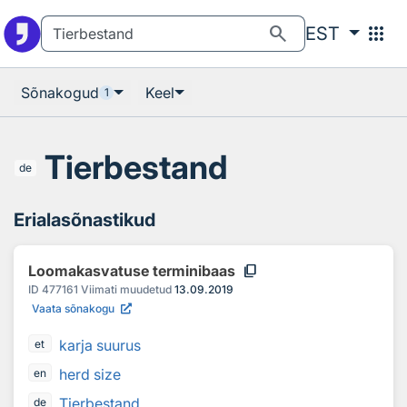
Otsingu juurde
Põhisisu juurde
search
apps
EST
Sõnakogud
Keel
1
Tierbestand
de
Erialasõnastikud
content_copy
Loomakasvatuse terminibaas
ID
477161
Viimati muudetud
13.09.2019
Vaata sõnakogu
karja suurus
et
herd size
en
Tierbestand
de