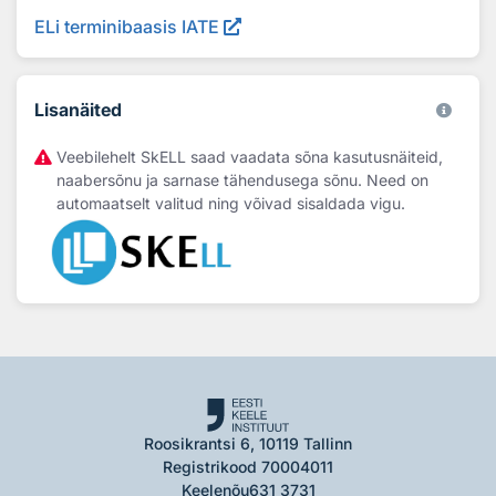
ELi terminibaasis IATE
Lisanäited
Veebilehelt SkELL saad vaadata sõna kasutusnäiteid,
naabersõnu ja sarnase tähendusega sõnu. Need on
automaatselt valitud ning võivad sisaldada vigu.
Roosikrantsi 6, 10119 Tallinn
Registrikood 70004011
Keelenõu
631 3731