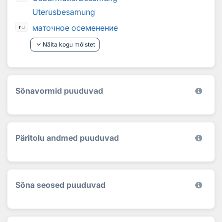
Uterusbesamung
маточное осеменение
ru
keyboard_arrow_down
Näita kogu mõistet
Sõnavormid puuduvad
Päritolu andmed puuduvad
Sõna seosed puuduvad