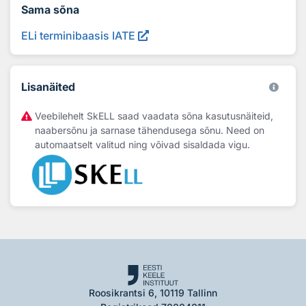
Sama sõna
ELi terminibaasis IATE
Lisanäited
Veebilehelt SkELL saad vaadata sõna kasutusnäiteid,
naabersõnu ja sarnase tähendusega sõnu. Need on
automaatselt valitud ning võivad sisaldada vigu.
Roosikrantsi 6, 10119 Tallinn