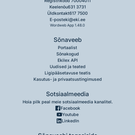
Registrikood 70004011
Keelenõu
631 3731
Üldkontakt
617 7500
E-post
eki@eki.ee
Wordweb App 1.48.0
Sõnaveeb
Portaalist
Sõnakogud
Ekilex API
Uudised ja teated
Ligipääsetavuse teatis
Kasutus- ja privaatsustingimused
Sotsiaalmeedia
Hoia pilk peal meie sotsiaalmeedia kanalitel.
Facebook
Youtube
LinkedIn