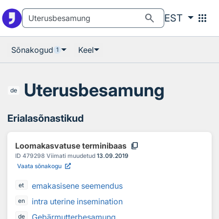
Otsingu juurde
Põhisisu juurde
search
apps
EST
Sõnakogud
Keel
1
Uterusbesamung
de
Erialasõnastikud
content_copy
Loomakasvatuse terminibaas
ID
479298
Viimati muudetud
13.09.2019
Vaata sõnakogu
emakasisene seemendus
et
intra uterine insemination
en
Gebärmutterbesamung
de