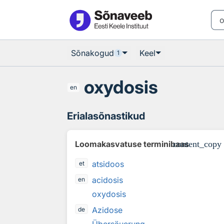
Otsingu juurde
Põhisisu juurde
Sõnakogud
Keel
1
oxydosis
en
Erialasõnastikud
Loomakasvatuse terminibaas
content_copy
atsidoos
et
acidosis
en
oxydosis
Azidose
de