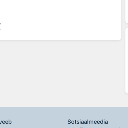
veeb
Sotsiaalmeedia