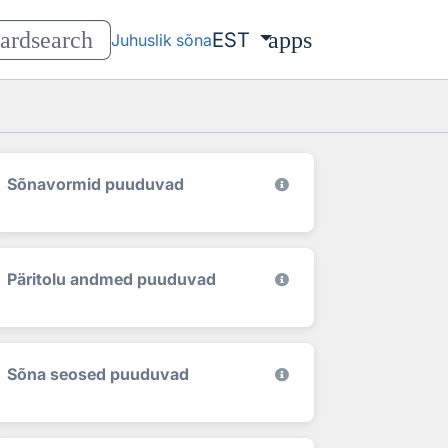
ard
search
apps
EST
Juhuslik sõna
Sõnavormid puuduvad
Päritolu andmed puuduvad
Sõna seosed puuduvad