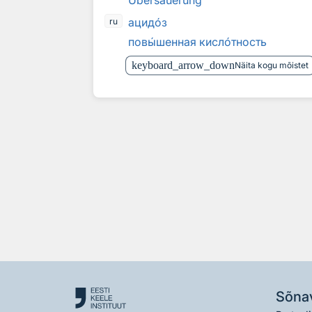
Übersäuerung
ацид
о
з
ru
пов
ы
шенная кисл
о
тность
keyboard_arrow_down
Näita kogu mõistet
Sõna