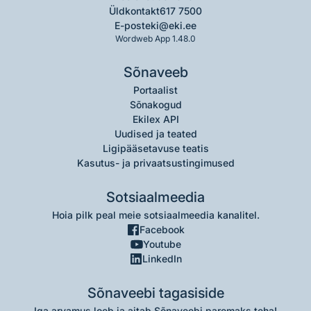
Üldkontakt
617 7500
E-post
eki@eki.ee
Wordweb App 1.48.0
Sõnaveeb
Portaalist
Sõnakogud
Ekilex API
Uudised ja teated
Ligipääsetavuse teatis
Kasutus- ja privaatsustingimused
Sotsiaalmeedia
Hoia pilk peal meie sotsiaalmeedia kanalitel.
Facebook
Youtube
LinkedIn
Sõnaveebi tagasiside
Iga arvamus loeb ja aitab Sõnaveebi paremaks teha!