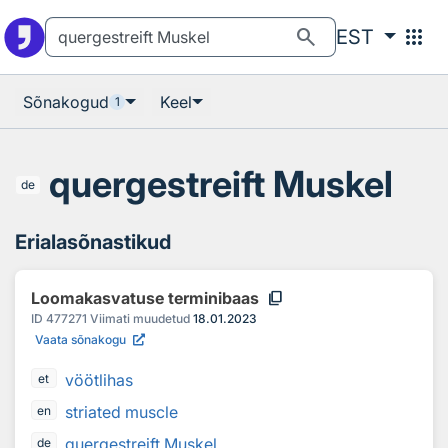
Otsingu juurde
Põhisisu juurde
search
apps
EST
Sõnakogud
Keel
1
quergestreift Muskel
de
Erialasõnastikud
content_copy
Loomakasvatuse terminibaas
ID
477271
Viimati muudetud
18.01.2023
Vaata sõnakogu
vöötlihas
et
striated muscle
en
quergestreift Muskel
de