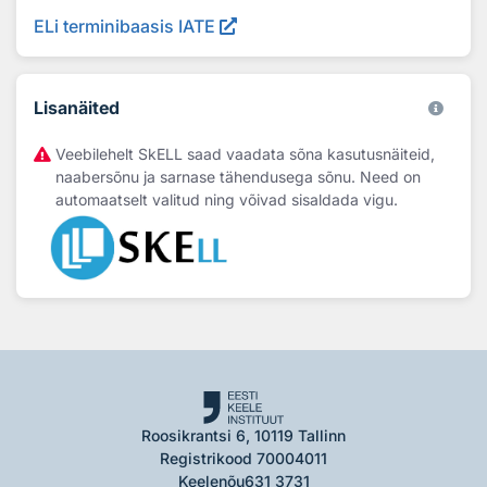
ELi terminibaasis IATE
Lisanäited
Veebilehelt SkELL saad vaadata sõna kasutusnäiteid,
naabersõnu ja sarnase tähendusega sõnu. Need on
automaatselt valitud ning võivad sisaldada vigu.
Roosikrantsi 6, 10119 Tallinn
Registrikood 70004011
Keelenõu
631 3731