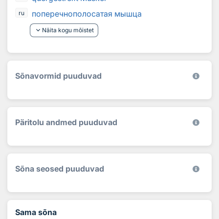
поперечнополосатая мышца
ru
keyboard_arrow_down
Näita kogu mõistet
Sõnavormid puuduvad
Päritolu andmed puuduvad
Sõna seosed puuduvad
Sama sõna