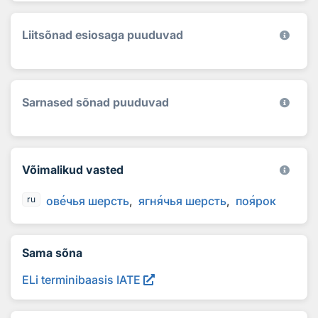
Liitsõnad esiosaga puuduvad
Sarnased sõnad puuduvad
Võimalikud vasted
ов
е
чья шерсть
ягн
я
чья шерсть
по
я
рок
ru
Sama sõna
ELi terminibaasis IATE