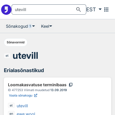
Otsingu juurde
Põhisisu juurde
search
apps
EST
Sõnakogud
Keel
1
Sõnavormid
utevill
et
Erialasõnastikud
content_copy
Loomakasvatuse terminibaas
ID
477253
Viimati muudetud
13.09.2019
Vaata sõnakogu
utevill
et
ewe wool
en