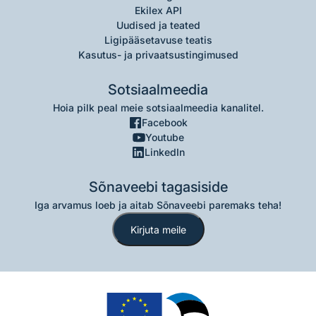
Ekilex API
Uudised ja teated
Ligipääsetavuse teatis
Kasutus- ja privaatsustingimused
Sotsiaalmeedia
Hoia pilk peal meie sotsiaalmeedia kanalitel.
Facebook
Youtube
LinkedIn
Sõnaveebi tagasiside
Iga arvamus loeb ja aitab Sõnaveebi paremaks teha!
Kirjuta meile