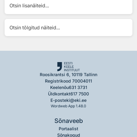
Otsin lisanäiteid...
Otsin tõlgitud näiteid...
Roosikrantsi 6, 10119 Tallinn
Registrikood 70004011
Keelenõu
631 3731
Üldkontakt
617 7500
E-post
eki@eki.ee
Wordweb App 1.48.0
Sõnaveeb
Portaalist
Sõnakogud