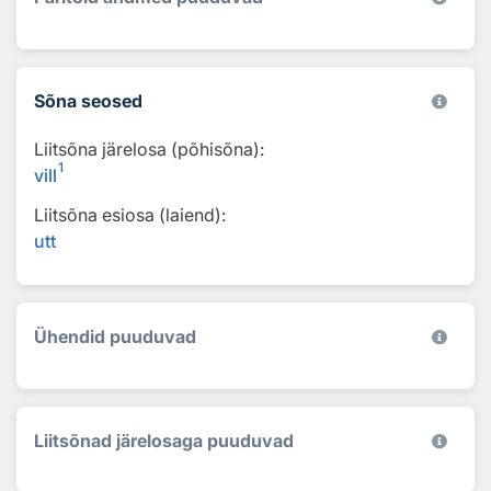
Sõna seosed
Liitsõna järelosa (põhisõna):
1
vill
Liitsõna esiosa (laiend):
utt
Ühendid puuduvad
Liitsõnad järelosaga puuduvad