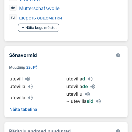
Mutterschafswolle
de
шерсть овцематки
ru
keyboard_arrow_down
Näita kogu mõistet
Sõnavormid
Muuttüüp
22u
utevill
utevilla
d
utevilla
utevilla
de
utevillu
utevilla
~
utevilla
sid
Näita tabelina
Päritolu andmed puuduvad