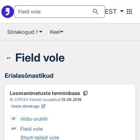
Otsingu juurde
Põhisisu juurde
search
apps
EST
Sõnakogud
Keel
1
Field vole
en
Erialasõnastikud
content_copy
Loomanimetuste terminibaas
ID
379133
Viimati muudetud
13.09.2019
Vaata sõnakogu
niidu-uruhiir
et
Field vole
en
Short-tailed vole