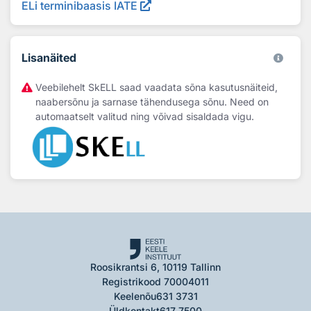
ELi terminibaasis IATE
Lisanäited
Veebilehelt SkELL saad vaadata sõna kasutusnäiteid,
naabersõnu ja sarnase tähendusega sõnu. Need on
automaatselt valitud ning võivad sisaldada vigu.
Roosikrantsi 6, 10119 Tallinn
Registrikood 70004011
Keelenõu
631 3731
Üldkontakt
617 7500