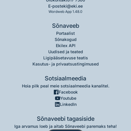
E-post
eki@eki.ee
Wordweb App 1.48.0
Sõnaveeb
Portaalist
Sõnakogud
Ekilex API
Uudised ja teated
Ligipääsetavuse teatis
Kasutus- ja privaatsustingimused
Sotsiaalmeedia
Hoia pilk peal meie sotsiaalmeedia kanalitel.
Facebook
Youtube
LinkedIn
Sõnaveebi tagasiside
Iga arvamus loeb ja aitab Sõnaveebi paremaks teha!