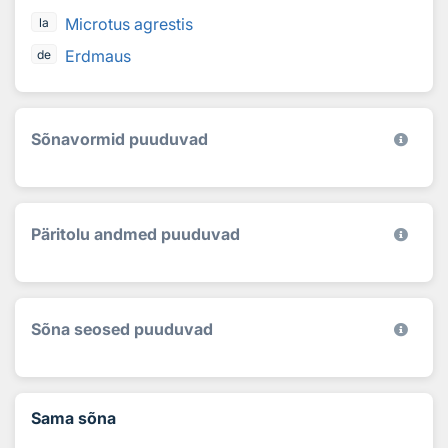
Microtus agrestis
la
Erdmaus
de
Sõnavormid puuduvad
Päritolu andmed puuduvad
Sõna seosed puuduvad
Sama sõna