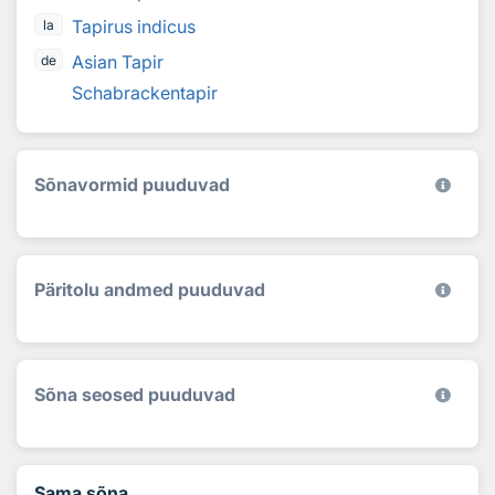
Tapirus indicus
la
Asian Tapir
de
Schabrackentapir
Sõnavormid puuduvad
Päritolu andmed puuduvad
Sõna seosed puuduvad
Sama sõna