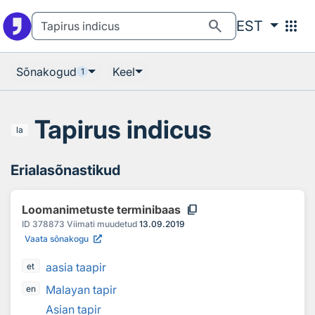
Otsingu juurde
Põhisisu juurde
search
apps
EST
Sõnakogud
Keel
1
Tapirus indicus
la
Erialasõnastikud
content_copy
Loomanimetuste terminibaas
ID
378873
Viimati muudetud
13.09.2019
Vaata sõnakogu
aasia taapir
et
Malayan tapir
en
Asian tapir