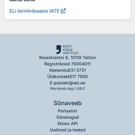
ELi terminibaasis IATE
Roosikrantsi 6, 10119 Tallinn
Registrikood 70004011
Keelenõu
631 3731
Üldkontakt
617 7500
E-post
eki@eki.ee
Wordweb App 1.48.0
Sõnaveeb
Portaalist
Sõnakogud
Ekilex API
Uudised ja teated