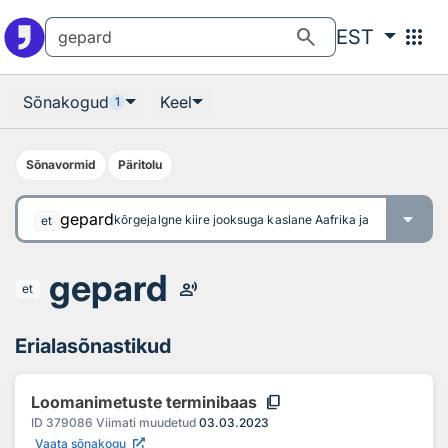
Otsingu juurde
Põhisisu juurde
search
apps
EST
Sõnakogud
Keel
1
Sõnavormid
Päritolu
gepard
kõrgejalgne kiire jooksuga kaslane Aafrika ja Aasia kõrbe
et
gepard
record_voice_over
et
Erialasõnastikud
content_copy
Loomanimetuste terminibaas
ID
379086
Viimati muudetud
03.03.2023
Vaata sõnakogu