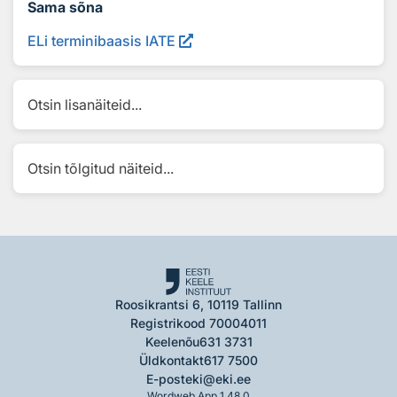
Sama sõna
ELi terminibaasis IATE
Otsin lisanäiteid...
Otsin tõlgitud näiteid...
Roosikrantsi 6, 10119 Tallinn
Registrikood 70004011
Keelenõu
631 3731
Üldkontakt
617 7500
E-post
eki@eki.ee
Wordweb App 1.48.0