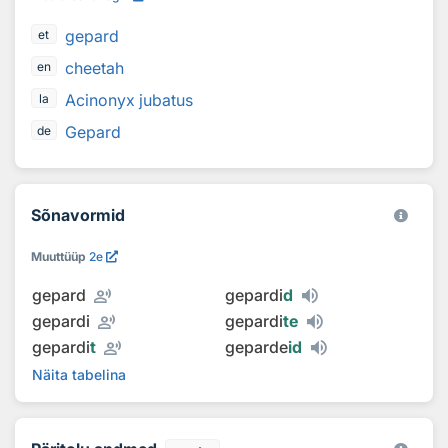
gepard
et
cheetah
en
Acinonyx jubatus
la
Gepard
de
Sõnavormid
Muuttüüp
2e
record_voice_over
gepard
gepardi
d
record_voice_over
gepardi
gepardi
te
record_voice_over
gepardi
t
geparde
id
Näita tabelina