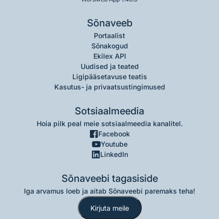
Sõnaveeb
Portaalist
Sõnakogud
Ekilex API
Uudised ja teated
Ligipääsetavuse teatis
Kasutus- ja privaatsustingimused
Sotsiaalmeedia
Hoia pilk peal meie sotsiaalmeedia kanalitel.
Facebook
Youtube
LinkedIn
Sõnaveebi tagasiside
Iga arvamus loeb ja aitab Sõnaveebi paremaks teha!
Kirjuta meile