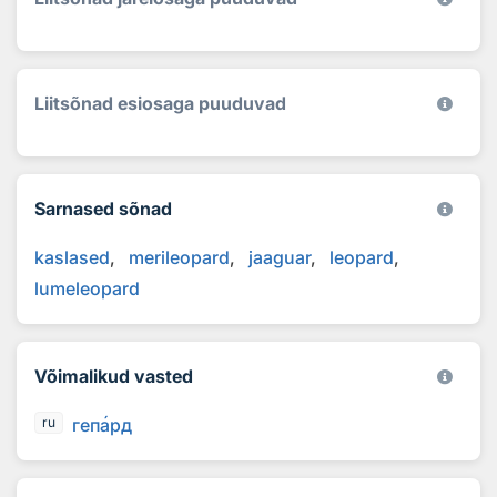
Liitsõnad esiosaga puuduvad
Sarnased sõnad
kaslased
merileopard
jaaguar
leopard
lumeleopard
Võimalikud vasted
геп
а
рд
ru