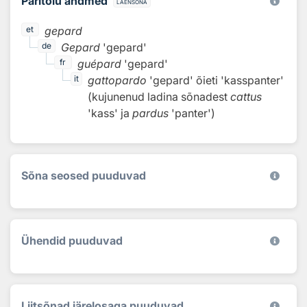
Päritolu andmed
laensõna
gepard
et
Gepard
'gepard'
de
guépard
'gepard'
fr
gattopardo
'gepard'
õieti 'kasspanter'
it
(kujunenud ladina sõnadest
cattus
'kass' ja
pardus
'panter')
Sõna seosed puuduvad
Ühendid puuduvad
Liitsõnad järelosaga puuduvad