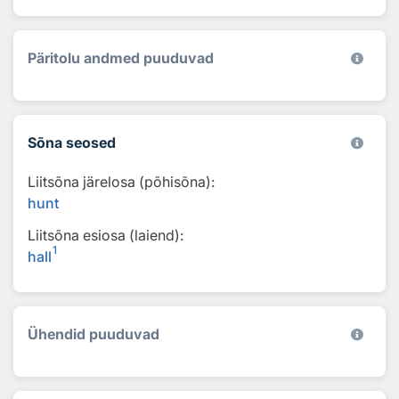
Päritolu andmed puuduvad
Sõna seosed
Liitsõna järelosa (põhisõna):
hunt
Liitsõna esiosa (laiend):
1
hall
Ühendid puuduvad