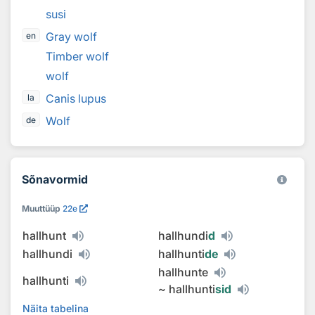
susi
Gray wolf
en
Timber wolf
wolf
Canis lupus
la
Wolf
de
Sõnavormid
Muuttüüp
22e
hallhunt
hallhundi
d
hallhundi
hallhunti
de
hallhunte
hallhunti
~
hallhunti
sid
Näita tabelina