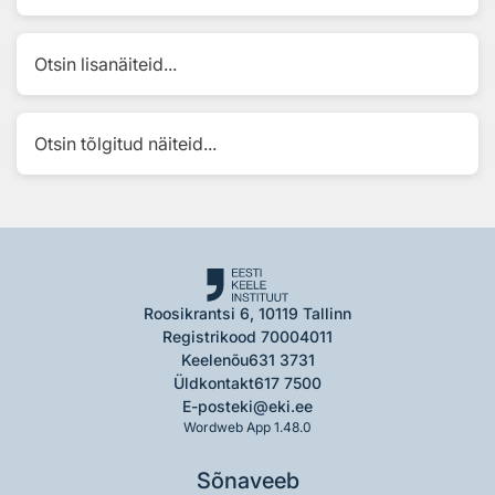
Otsin lisanäiteid...
Otsin tõlgitud näiteid...
Roosikrantsi 6, 10119 Tallinn
Registrikood 70004011
Keelenõu
631 3731
Üldkontakt
617 7500
E-post
eki@eki.ee
Wordweb App 1.48.0
Sõnaveeb