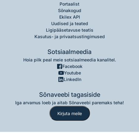
Portaalist
Sõnakogud
Ekilex API
Uudised ja teated
Ligipääsetavuse teatis
Kasutus- ja privaatsustingimused
Sotsiaalmeedia
Hoia pilk peal meie sotsiaalmeedia kanalitel.
Facebook
Youtube
LinkedIn
Sõnaveebi tagasiside
Iga arvamus loeb ja aitab Sõnaveebi paremaks teha!
Kirjuta meile