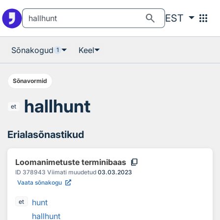
Otsingu juurde
Põhisisu juurde
search
apps
EST
Sõnakogud
Keel
1
Sõnavormid
hallhunt
et
Erialasõnastikud
content_copy
Loomanimetuste terminibaas
ID
378943
Viimati muudetud
03.03.2023
Vaata sõnakogu
hunt
et
hallhunt