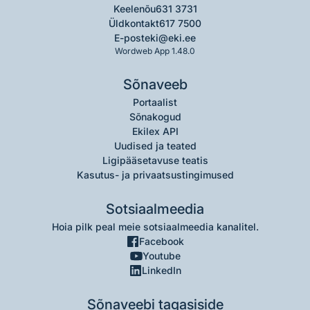
Keelenõu
631 3731
Üldkontakt
617 7500
E-post
eki@eki.ee
Wordweb App 1.48.0
Sõnaveeb
Portaalist
Sõnakogud
Ekilex API
Uudised ja teated
Ligipääsetavuse teatis
Kasutus- ja privaatsustingimused
Sotsiaalmeedia
Hoia pilk peal meie sotsiaalmeedia kanalitel.
Facebook
Youtube
LinkedIn
Sõnaveebi tagasiside