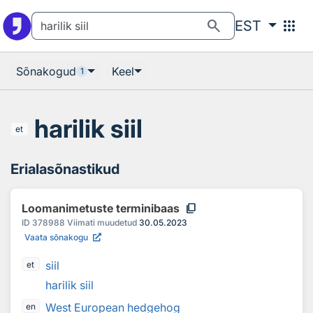
Otsingu juurde
Põhisisu juurde
search
apps
EST
Sõnakogud
Keel
1
harilik siil
et
Erialasõnastikud
content_copy
Loomanimetuste terminibaas
ID
378988
Viimati muudetud
30.05.2023
Vaata sõnakogu
siil
et
harilik siil
West European hedgehog
en