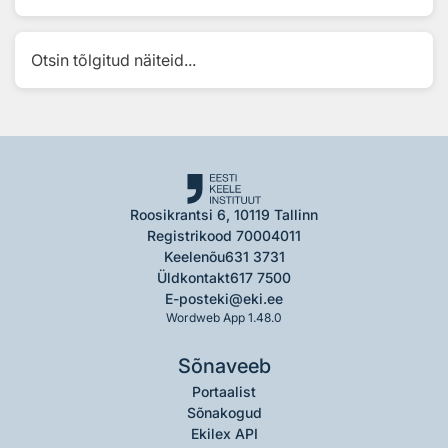
Otsin tõlgitud näiteid...
Roosikrantsi 6, 10119 Tallinn
Registrikood 70004011
Keelenõu
631 3731
Üldkontakt
617 7500
E-post
eki@eki.ee
Wordweb App 1.48.0
Sõnaveeb
Portaalist
Sõnakogud
Ekilex API