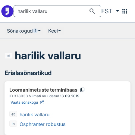
Otsingu juurde
Põhisisu juurde
search
apps
EST
Sõnakogud
Keel
1
harilik vallaru
et
Erialasõnastikud
content_copy
Loomanimetuste terminibaas
ID
378933
Viimati muudetud
13.09.2019
Vaata sõnakogu
harilik vallaru
et
Osphranter robustus
la