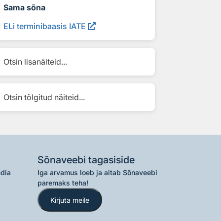
Sama sõna
ELi terminibaasis IATE
Otsin lisanäiteid...
Otsin tõlgitud näiteid...
Sõnaveebi tagasiside
edia
Iga arvamus loeb ja aitab Sõnaveebi
paremaks teha!
Kirjuta meile