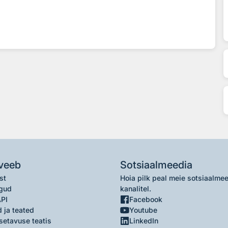
veeb
Sotsiaalmeedia
st
Hoia pilk peal meie sotsiaalme
gud
kanalitel.
API
Facebook
 ja teated
Youtube
setavuse teatis
LinkedIn