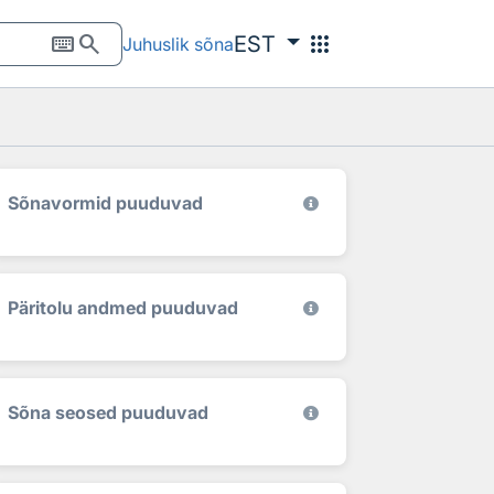
keyboard
search
apps
EST
Juhuslik sõna
Sõnavormid puuduvad
Päritolu andmed puuduvad
Sõna seosed puuduvad