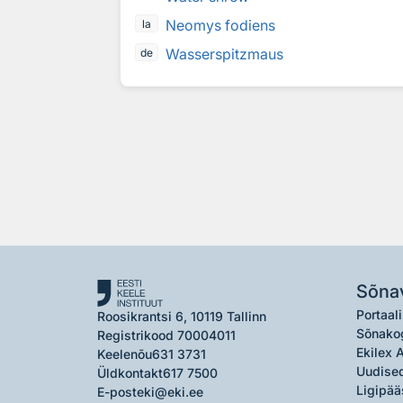
Neomys fodiens
la
Wasserspitzmaus
de
Sõna
Portaali
Roosikrantsi 6, 10119 Tallinn
Sõnako
Registrikood 70004011
Ekilex 
Keelenõu
631 3731
Uudised
Üldkontakt
617 7500
Ligipää
E-post
eki@eki.ee