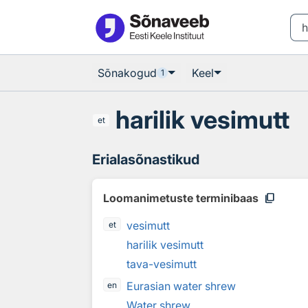
Otsingu juurde
Põhisisu juurde
Sõnakogud
Keel
1
harilik vesimutt
et
Erialasõnastikud
content_copy
Loomanimetuste terminibaas
vesimutt
et
harilik vesimutt
tava-vesimutt
Eurasian water shrew
en
Water shrew