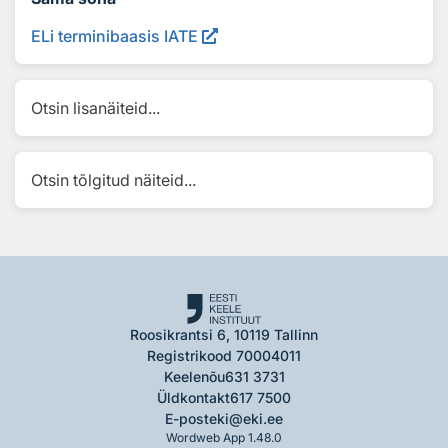
ELi terminibaasis IATE
Otsin lisanäiteid...
Otsin tõlgitud näiteid...
Roosikrantsi 6, 10119 Tallinn
Registrikood 70004011
Keelenõu
631 3731
Üldkontakt
617 7500
E-post
eki@eki.ee
Wordweb App 1.48.0