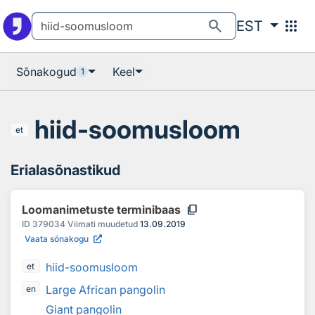
Otsingu juurde
Põhisisu juurde
search
apps
EST
Sõnakogud
Keel
1
hiid-soomusloom
et
Erialasõnastikud
content_copy
Loomanimetuste terminibaas
ID
379034
Viimati muudetud
13.09.2019
Vaata sõnakogu
hiid-soomusloom
et
Large African pangolin
en
Giant pangolin