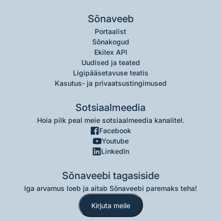
Sõnaveeb
Portaalist
Sõnakogud
Ekilex API
Uudised ja teated
Ligipääsetavuse teatis
Kasutus- ja privaatsustingimused
Sotsiaalmeedia
Hoia pilk peal meie sotsiaalmeedia kanalitel.
Facebook
Youtube
LinkedIn
Sõnaveebi tagasiside
Iga arvamus loeb ja aitab Sõnaveebi paremaks teha!
Kirjuta meile