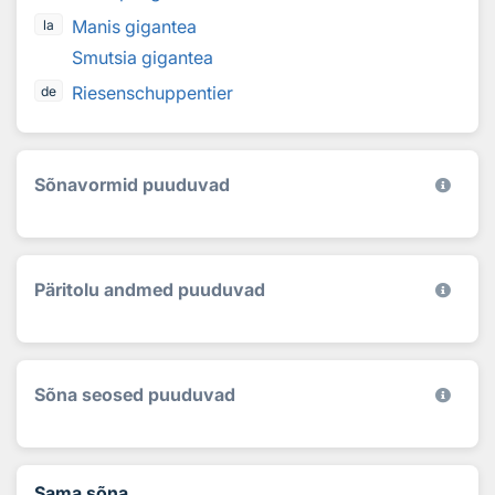
Manis gigantea
la
Smutsia gigantea
Riesenschuppentier
de
Sõnavormid puuduvad
Päritolu andmed puuduvad
Sõna seosed puuduvad
Sama sõna