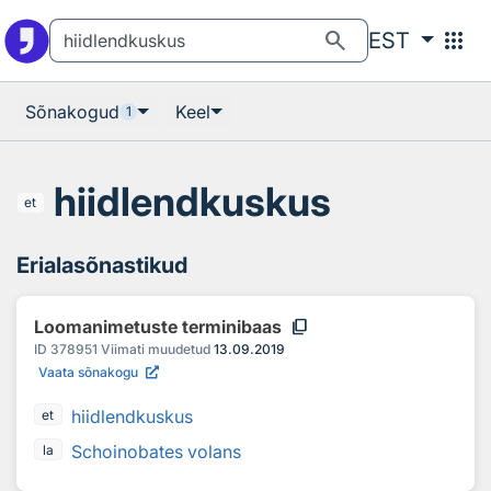
Otsingu juurde
Põhisisu juurde
search
apps
EST
Sõnakogud
Keel
1
hiidlendkuskus
et
Erialasõnastikud
content_copy
Loomanimetuste terminibaas
ID
378951
Viimati muudetud
13.09.2019
Vaata sõnakogu
hiidlendkuskus
et
Schoinobates volans
la