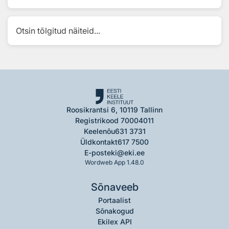
Otsin tõlgitud näiteid...
Roosikrantsi 6, 10119 Tallinn
Registrikood 70004011
Keelenõu
631 3731
Üldkontakt
617 7500
E-post
eki@eki.ee
Wordweb App 1.48.0
Sõnaveeb
Portaalist
Sõnakogud
Ekilex API