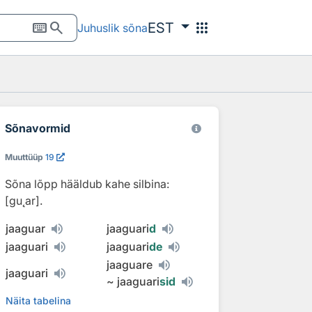
keyboard
search
apps
EST
Juhuslik sõna
Sõnavormid
Muuttüüp
19
Sõna lõpp hääldub kahe silbina:
[gu˛ar].
jaaguar
jaaguari
d
jaaguari
jaaguari
de
jaaguare
jaaguari
~
jaaguari
sid
Näita tabelina