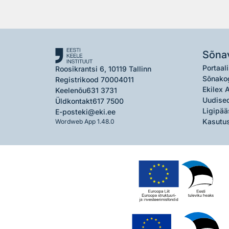
Sõna
Portaali
Roosikrantsi 6, 10119 Tallinn
Sõnako
Registrikood 70004011
Ekilex 
Keelenõu
631 3731
Uudised
Üldkontakt
617 7500
Ligipää
E-post
eki@eki.ee
Kasutus
Wordweb App 1.48.0