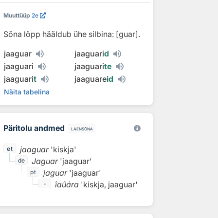
Muuttüüp
2e
Sõna lõpp hääldub ühe silbina: [guar].
jaaguar
jaaguari
d
jaaguari
jaaguari
te
jaaguari
t
jaaguare
id
Näita tabelina
Päritolu andmed
laensõna
jaaguar
'kiskja'
et
Jaguar
'jaaguar'
de
jaguar
'jaaguar'
pt
îaûára
'kiskja, jaaguar'
-