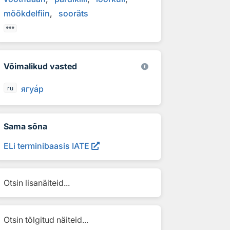
mõõkdelfiin
sooräts
Võimalikud vasted
ягу
а
р
ru
Sama sõna
ELi terminibaasis IATE
Otsin lisanäiteid...
Otsin tõlgitud näiteid...