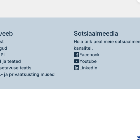
veeb
Sotsiaalmeedia
st
Hoia pilk peal meie sotsiaalme
gud
kanalitel.
API
Facebook
 ja teated
Youtube
setavuse teatis
LinkedIn
- ja privaatsustingimused