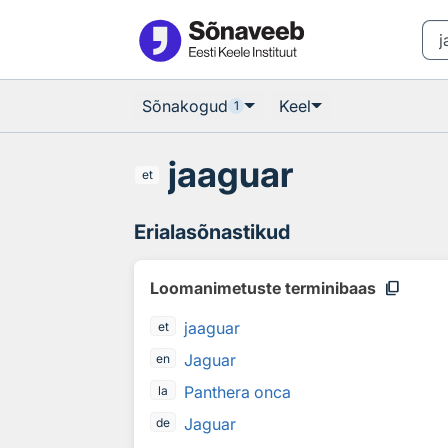
Otsingu juurde
Põhisisu juurde
Sõnakogud
Keel
1
jaaguar
et
Erialasõnastikud
content_copy
Loomanimetuste terminibaas
jaaguar
et
Jaguar
en
Panthera onca
la
Jaguar
de