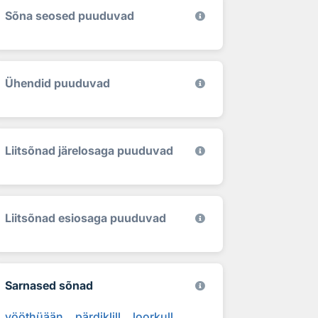
Sõna seosed puuduvad
Ühendid puuduvad
Liitsõnad järelosaga puuduvad
Liitsõnad esiosaga puuduvad
Sarnased sõnad
vööthüään
pärdiklill
loorkull