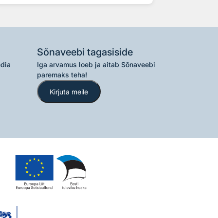
Sõnaveebi tagasiside
edia
Iga arvamus loeb ja aitab Sõnaveebi
paremaks teha!
Kirjuta meile