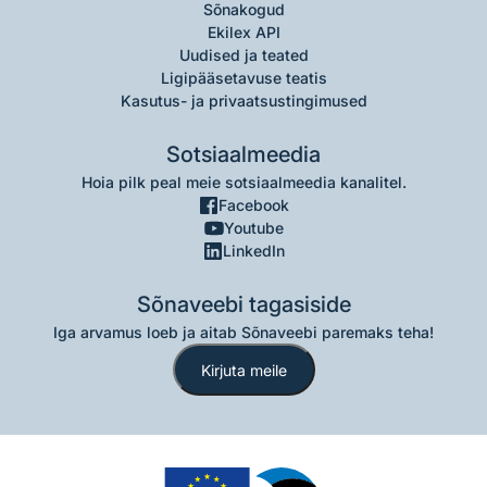
Sõnakogud
Ekilex API
Uudised ja teated
Ligipääsetavuse teatis
Kasutus- ja privaatsustingimused
Sotsiaalmeedia
Hoia pilk peal meie sotsiaalmeedia kanalitel.
Facebook
Youtube
LinkedIn
Sõnaveebi tagasiside
Iga arvamus loeb ja aitab Sõnaveebi paremaks teha!
Kirjuta meile