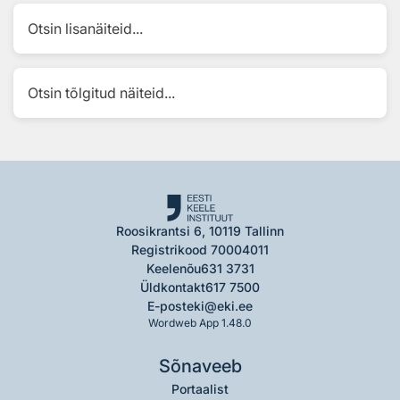
Otsin lisanäiteid...
Otsin tõlgitud näiteid...
Roosikrantsi 6, 10119 Tallinn
Registrikood 70004011
Keelenõu
631 3731
Üldkontakt
617 7500
E-post
eki@eki.ee
Wordweb App 1.48.0
Sõnaveeb
Portaalist