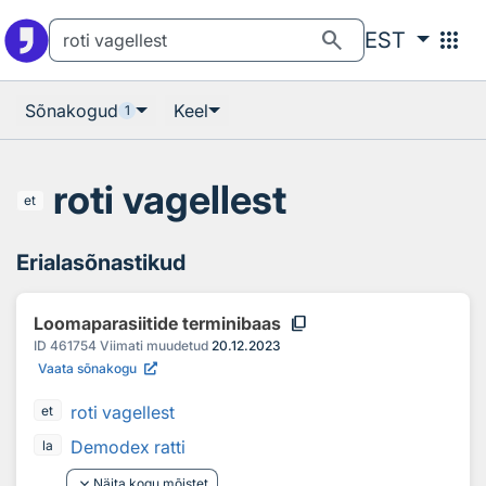
Otsingu juurde
Põhisisu juurde
search
apps
EST
Sõnakogud
Keel
1
roti vagellest
et
Erialasõnastikud
content_copy
Loomaparasiitide terminibaas
ID
461754
Viimati muudetud
20.12.2023
Vaata sõnakogu
roti vagellest
et
Demodex ratti
la
keyboard_arrow_down
Näita kogu mõistet