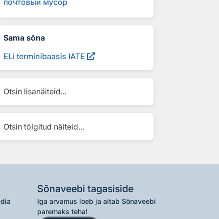
почт
о
вый м
у
сор
Sama sõna
ELi terminibaasis IATE
Otsin lisanäiteid...
Otsin tõlgitud näiteid...
Sõnaveebi tagasiside
edia
Iga arvamus loeb ja aitab Sõnaveebi
paremaks teha!