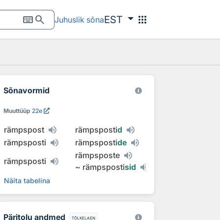
keyboard
search
apps
EST
Juhuslik sõna
Sõnavormid
Muuttüüp
22e
rämpspost
rämpsposti
d
rämpsposti
rämpsposti
de
rämpsposte
rämpsposti
~
rämpsposti
sid
Näita tabelina
Päritolu andmed
tõlkelaen