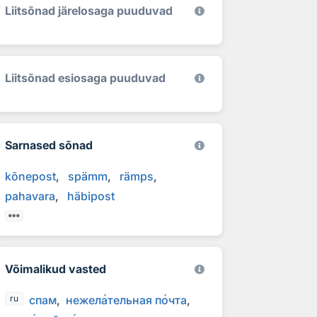
Liitsõnad järelosaga puuduvad
Liitsõnad esiosaga puuduvad
Sarnased sõnad
kõnepost
spämm
rämps
pahavara
häbipost
Võimalikud vasted
спам
нежел
а
тельная п
о
чта
ru