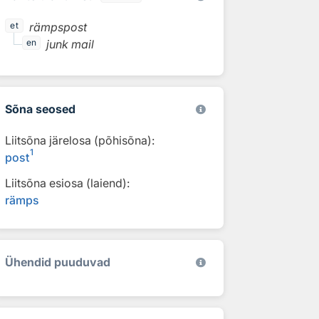
rämpspost
et
junk mail
en
Sõna seosed
Liitsõna järelosa (põhisõna):
1
post
Liitsõna esiosa (laiend):
rämps
Ühendid puuduvad