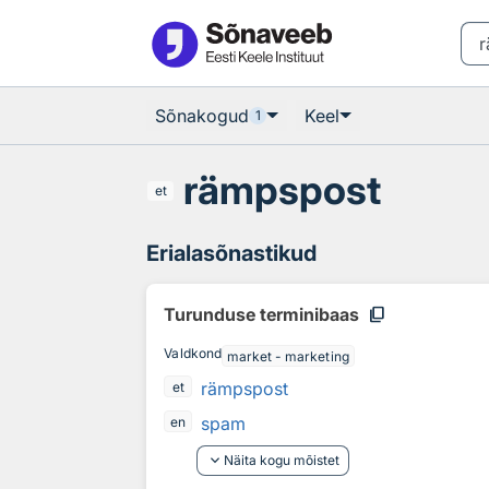
Otsingu juurde
Põhisisu juurde
Sõnakogud
Keel
1
rämpspost
et
Erialasõnastikud
content_copy
Turunduse terminibaas
Valdkond
market - marketing
rämpspost
et
spam
en
keyboard_arrow_down
Näita kogu mõistet