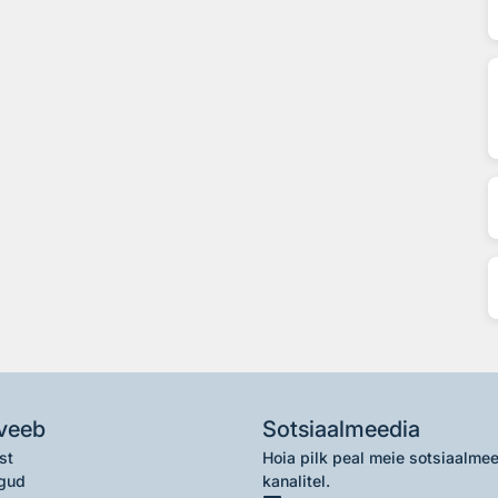
veeb
Sotsiaalmeedia
st
Hoia pilk peal meie sotsiaalme
gud
kanalitel.